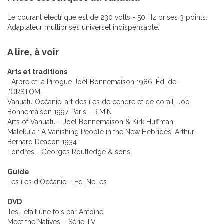
Le courant électrique est de 230 volts - 50 Hz prises 3 points.
Adaptateur multiprises universel indispensable.
A lire, à voir
Arts et traditions
L’Arbre et la Pirogue Joël Bonnemaison 1986. Éd. de
l’ORSTOM.
Vanuatu Océanie, art des îles de cendre et de corail. Joël
Bonnemaison 1997. Paris - R.M.N
Arts of Vanuatu - Joël Bonnemaison & Kirk Huffman
Malekula : A Vanishing People in the New Hebrides. Arthur
Bernard Deacon 1934
Londres - Georges Routledge & sons.
Guide
Les îles d’Océanie – Ed. Nelles
DVD
Iles… était une fois par Antoine
Meet the Natives – Série TV