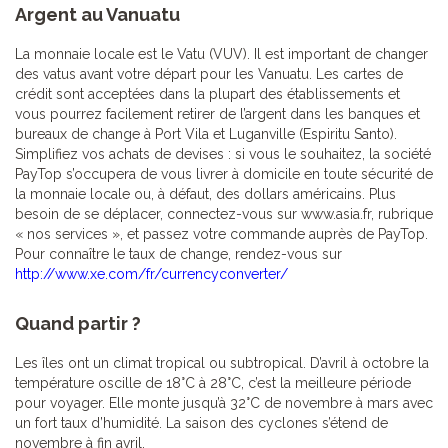
Argent au Vanuatu
La monnaie locale est le Vatu (VUV). Il est important de changer
des vatus avant votre départ pour les Vanuatu. Les cartes de
crédit sont acceptées dans la plupart des établissements et
vous pourrez facilement retirer de l’argent dans les banques et
bureaux de change à Port Vila et Luganville (Espiritu Santo).
Simplifiez vos achats de devises : si vous le souhaitez, la société
PayTop s’occupera de vous livrer à domicile en toute sécurité de
la monnaie locale ou, à défaut, des dollars américains. Plus
besoin de se déplacer, connectez-vous sur www.asia.fr, rubrique
« nos services », et passez votre commande auprès de PayTop.
Pour connaître le taux de change, rendez-vous sur
http://www.xe.com/fr/currencyconverter/
Quand partir ?
Les îles ont un climat tropical ou subtropical. D’avril à octobre la
température oscille de 18°C à 28°C, c’est la meilleure période
pour voyager. Elle monte jusqu’à 32°C de novembre à mars avec
un fort taux d’humidité. La saison des cyclones s’étend de
novembre à fin avril.