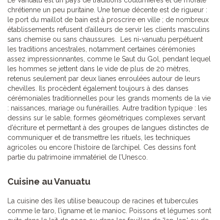
Le Vanuatu est un pays de traditions coutumières et de morale
chrétienne un peu puritaine. Une tenue décente est de rigueur :
le port du maillot de bain est à proscrire en ville ; de nombreux
établissements refusent d’ailleurs de servir les clients masculins
sans chemise ou sans chaussures. Les ni-vanuatu perpétuent
les traditions ancestrales, notamment certaines cérémonies
assez impressionnantes, comme le Saut du Gol, pendant lequel
les hommes se jettent dans le vide de plus de 20 mètres,
retenus seulement par deux lianes enroulées autour de leurs
chevilles. Ils procèdent également toujours à des danses
cérémoniales traditionnelles pour les grands moments de la vie
: naissances, mariage ou funérailles. Autre tradition typique : les
dessins sur le sable, formes géométriques complexes servant
d’écriture et permettant à des groupes de langues distinctes de
communiquer et de transmettre les rituels, les techniques
agricoles ou encore l’histoire de l’archipel. Ces dessins font
partie du patrimoine immatériel de l’Unesco.
Cuisine au Vanuatu
La cuisine des îles utilise beaucoup de racines et tubercules
comme le taro, l’igname et le manioc. Poissons et légumes sont