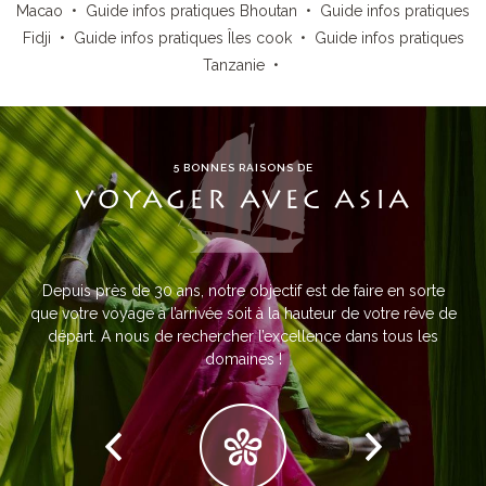
Macao
•
Guide infos pratiques Bhoutan
•
Guide infos pratiques
Fidji
•
Guide infos pratiques Îles cook
•
Guide infos pratiques
Tanzanie
•
5 BONNES RAISONS DE
VOYAGER AVEC ASIA
Depuis près de 30 ans, notre objectif est de faire en sorte
que votre voyage à l’arrivée soit à la hauteur de votre rêve de
départ. A nous de rechercher l’excellence dans tous les
domaines !