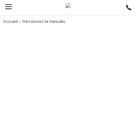
Accueil
›
Découvrez le Vanuatu
AVANT DE PARTIR, PARCOUREZ NOTRE GUIDE VOYAGE
INFO VOYAGE VANUATU
> Découvrez le pays
> Préparez votre voyage
> Trouvez un vol vers le Vanuatu