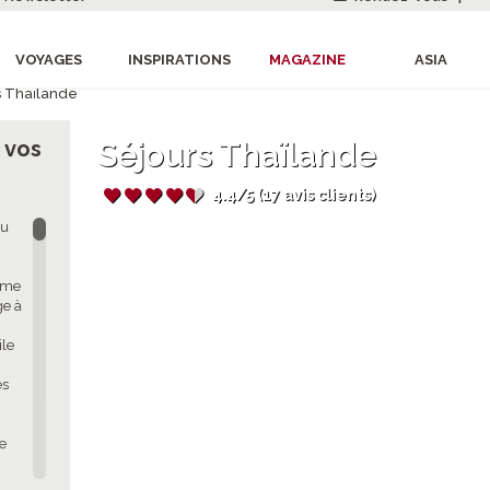
VOYAGES
INSPIRATIONS
MAGAZINE
ASIA
s Thaïlande
r vos
Séjours Thaïlande
4.4/5 (17 avis clients)
ou
omme
ge à
ile
es
re
n