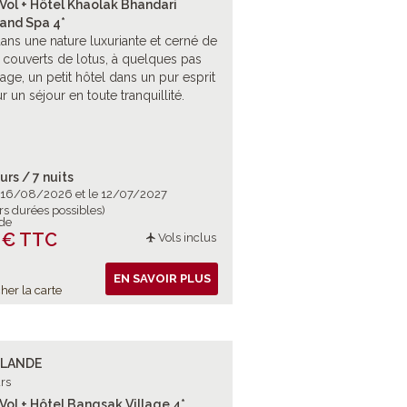
Vol + Hôtel Khaolak Bhandari
 and Spa 4*
ans une nature luxuriante et cerné de
 couverts de lotus, à quelques pas
lage, un petit hôtel dans un pur esprit
r un séjour en toute tranquillité.
urs / 7 nuits
e 16/08/2026 et le 12/07/2027
rs durées possibles)
 de
 € TTC
Vols inclus
EN SAVOIR PLUS
her la carte
ÏLANDE
rs
Vol + Hôtel Bangsak Village 4*