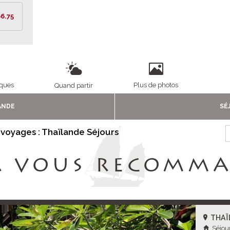
6.75
iques
Plus de photos
Quand partir
ANDE
SÉ
 voyages : Thaïlande Séjours
A VOUS RECOMM
THAÏ
Séjou