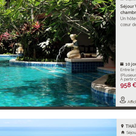
Séjour 
chambr
Un hôtel
cœur de
10 jo
Entre le
(Plusieu
À partir 
958 
Affic
THA
Séjou