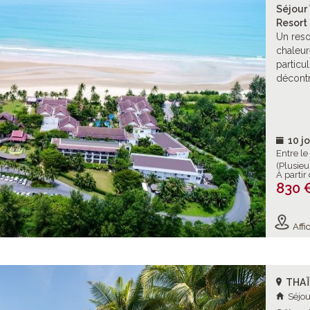
Séjour 
Resort 
Un reso
chaleur
particu
décontr
10 jo
Entre l
(Plusieu
À partir
830 
Affic
THA
Séjou