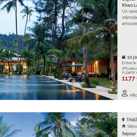
Khao L
Un ravi
intimis
amoureu
10 jo
Entre l
(Plusieu
À partir
1177
Affic
THA
Séjou
Séjour