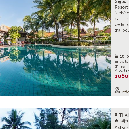
Séjour 
Resort
Niché d
bassins
de la p
thaï pou
10 jo
Entre l
(Plusieu
À partir
1060
Affic
THA
Séjou
Séjour 