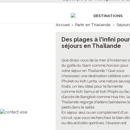
DESTINATIONS
Accueil
›
Partir en Thaïlande
›
Séjour
Des plages à l'infini pou
séjours en Thaïlande
Que diriez-vous de la mer d'Andaman 
du golfe du Siam comme horizon pour
votre séjour en Thaïlande ? Que vous
choisissiez une destination célèbre c
Phuket ou Koh Lanta, une nature sauva
Krabi, un lieu idéal pour le farniente
comme Koh Samui et Koh Phiphi ou fac
d’accès de Bangkok comme Hua Hin, la
Thaïlande regorge d'édens balnéaires l
pieds dans le sable.
En séjour seul ou en complément d'un
circuit, que vous recherchiez le bien-êt
ou des activités sportives, l'évasion est
garantie grâce à nos formules séjours e