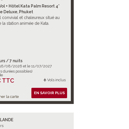
Vol + Hôtel Kata Palm Resort 4*
e Deluxe, Phuket
 convivial et chaleureux situé au
 la station animée de Kata.
urs / 7 nuits
 16/08/2026 et le 11/07/2027
rs durées possibles)
de
€ TTC
Vols inclus
EN SAVOIR PLUS
her la carte
ÏLANDE
rs