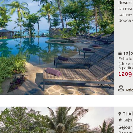
Resort 
Un reso
colline
douce 
10 jo
Entre l
(Plusieu
À partir
1209
Affic
THA
Séjou
Séjour 