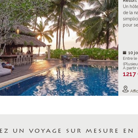
Resort 
Un hôte
de la na
simplici
pour se
10 jo
Entre l
(Plusieu
À partir
1217
Affic
ez un voyage sur mesure en