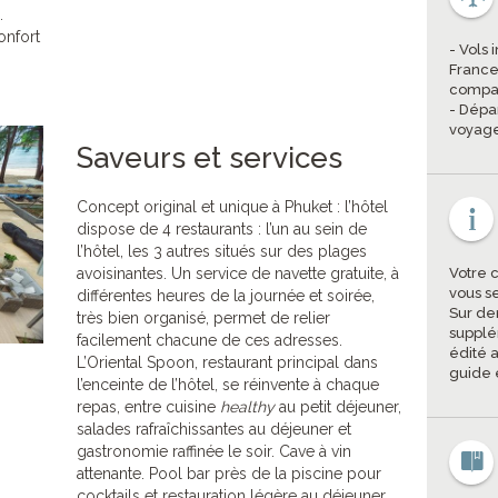
.
confort
- Vols 
France
compag
- Dépa
voyage
Saveurs et services
Concept original et unique à Phuket : l’hôtel
dispose de 4 restaurants : l’un au sein de
l’hôtel, les 3 autres situés sur des plages
avoisinantes. Un service de navette gratuite, à
Votre 
vous s
différentes heures de la journée et soirée,
Sur de
très bien organisé, permet de relier
supplé
facilement chacune de ces adresses.
édité a
L’Oriental Spoon, restaurant principal dans
guide 
l’enceinte de l’hôtel, se réinvente à chaque
repas, entre cuisine
healthy
au petit déjeuner,
salades rafraîchissantes au déjeuner et
gastronomie raffinée le soir. Cave à vin
attenante. Pool bar près de la piscine pour
cocktails et restauration légère au déjeuner.