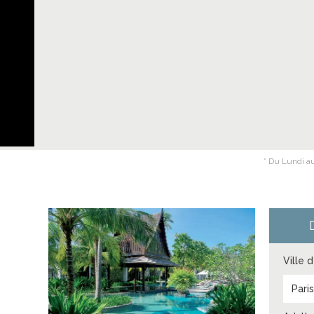
* Du Lundi au
Ville 
Pari