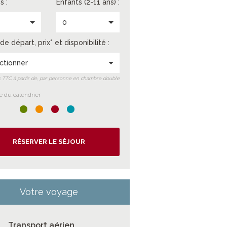
s :
Enfants (2-11 ans) :
0
de départ, prix* et disponibilité :
ctionner
ix TTC à partir de, par personne en chambre double
 du calendrier
RÉSERVER LE SÉJOUR
Votre voyage
Transport aérien