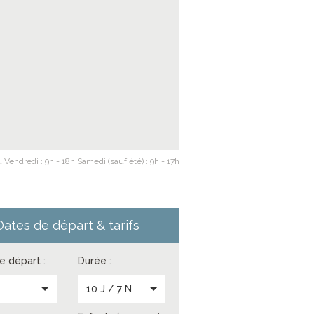
 Vendredi : 9h - 18h Samedi (sauf été) : 9h - 17h
Dates de départ & tarifs
de départ :
Durée :
s
10 J / 7 N