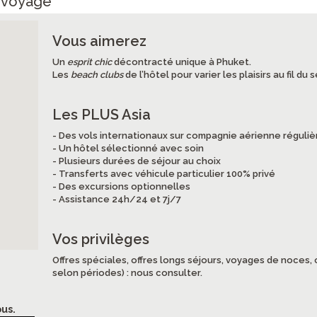
e voyage
Vous aimerez
Un
esprit chic
décontracté unique à Phuket.
Les
beach clubs
de l’hôtel pour varier les plaisirs au fil du s
Les PLUS Asia
- Des vols internationaux sur compagnie aérienne réguliè
- Un hôtel sélectionné avec soin
- Plusieurs durées de séjour au choix
- Transferts avec véhicule particulier 100% privé
- Des excursions optionnelles
- Assistance 24h/24 et 7j/7
Vos privilèges
Offres spéciales, offres longs séjours, voyages de noces, o
selon périodes) : nous consulter.
us.