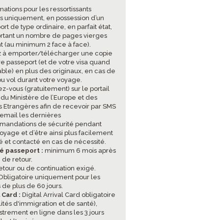
mations pour les ressortissants
is uniquement, en possession d’un
rt de type ordinaire, en parfait état,
tant un nombre de pages vierges
nt (au minimum 2 face à face).
 à emporter/télécharger une copie
re passeport (et de votre visa quand
able) en plus des originaux, en cas de
ou vol durant votre voyage.
ez-vous (gratuitement) sur le portail
 du Ministère de l’Europe et des
es Etrangères afin de recevoir par SMS
 email les dernières
andations de sécurité pendant
oyage et d’être ainsi plus facilement
sé et contacté en cas de nécessité.
té passeport :
minimum 6 mois après
 de retour.
retour ou de continuation exigé.
bligatoire uniquement pour les
 de plus de 60 jours.
l Card :
Digital Arrival Card obligatoire
ités d'immigration et de santé),
strement en ligne dans les 3 jours