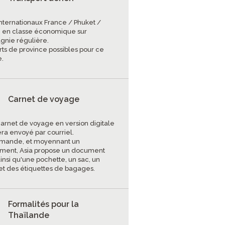
internationaux France / Phuket /
 en classe économique sur
nie régulière.
rts de province possibles pour ce
.
Carnet de voyage
carnet de voyage en version digitale
era envoyé par courriel.
mande, et moyennant un
ment, Asia propose un document
insi qu'une pochette, un sac, un
et des étiquettes de bagages.
Formalités pour la
Thaïlande