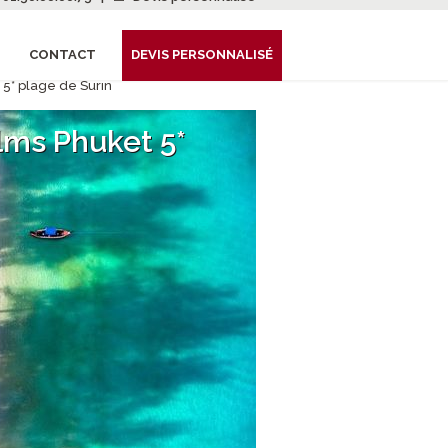
CONTACT
DEVIS PERSONNALISÉ
 5* plage de Surin
lms Phuket 5*