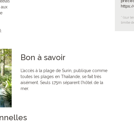
atelas
précéd
https:
 aux
te
* (sur l
limite d
).
Bon à savoir
L’accès à la plage de Surin, publique comme
toutes les plages en Thaïlande, se fait très
aisément. Seuls 175m séparent l’hôtel de la
mer.
onnelles