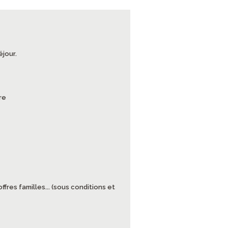
éjour.
re
ffres familles... (sous conditions et