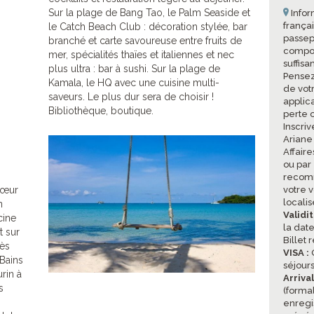
Sur la plage de Bang Tao, le Palm Seaside et
Infor
frança
le Catch Beach Club : décoration stylée, bar
passepo
branché et carte savoureuse entre fruits de
compor
mer, spécialités thaïes et italiennes et nec
suffisa
plus ultra : bar à sushi. Sur la plage de
Pensez
Kamala, le HQ avec une cuisine multi-
de vot
saveurs. Le plus dur sera de choisir !
applic
Bibliothèque, boutique.
perte 
Inscriv
Ariane
Affair
ou par
recomm
cœur
votre v
locali
n
Validi
cine
la date
t sur
Billet 
cès
VISA :
O
Bains
séjours
rin à
Arriva
s
(formal
enregi