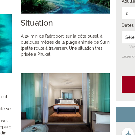
Adulte
2
Situation
Dates 
À 25 min de l’aéroport, sur la côte ouest, à
Séle
quelques mètres de la plage animée de Surin
* Pr
(petite route à traverser). Une situation très
prisée à Phuket !
Légende
 cet
ité se
euses
 épuré
rdin