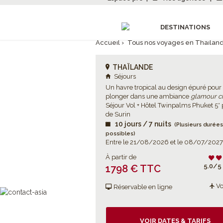
DESTINATIONS
Accueil
›
Tous nos voyages en Thaïlan
THAÏLANDE
Séjours
Un havre tropical au design épuré pour
plonger dans une ambiance
glamour c
Séjour Vol + Hôtel Twinpalms Phuket 5*
de Surin
10 jours / 7 nuits
(Plusieurs durées
possibles)
Entre le 21/08/2026 et le 08/07/2027
À partir de
5.0/5 
1798 € TTC
Vo
Réservable en ligne
VOIR DATES & TARIFS