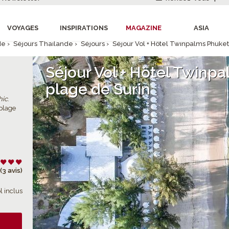
VOYAGES
INSPIRATIONS
MAGAZINE
ASIA
de
›
Séjours Thaïlande
›
Séjours
›
Séjour Vol + Hôtel Twinpalms Phuket
Séjour Vol + Hôtel Twinpa
plage de Surin
hic
.
 plage
(3 avis)
l inclus