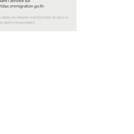
ant l'arrivée sur
//tdac.immigration.go.th
.
es dates de départs mentionnées et dans la
es stocks disponibles).