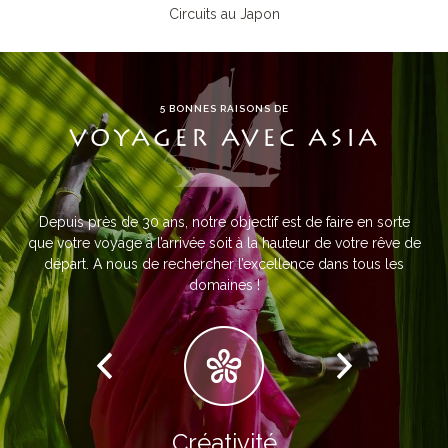
Circuits au Japon
5 BONNES RAISONS DE
VOYAGER AVEC ASIA
Depuis près de 30 ans, notre objectif est de faire en sorte
que votre voyage à l’arrivée soit à la hauteur de votre rêve de
départ. A nous de rechercher l’excellence dans tous les
domaines !
Créativité