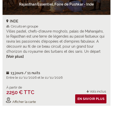
Rajasthan Essentiel, Foire de Pushkar - Inde
INDE
Circuits en groupe
Villes pastel, chefs-d’œuvre moghols, palais de Maharajahs,
le Rajasthan est une terre de légendes au passé fastueux qui
ravira les passionnés d’épopées et d’empires fabuleux. A
découvrir au fil de ce beau circuit, pour un grand tour
d’horizon du royaume des turbans et des saris. Un départ
spécialement programmé pour découvrir l’immense foire de
[Voir plus]
Pushkar.
13 jours / 11 nuits
Entre le 11/11/2026 et le 11/11/2026
À partir de
2250 € TTC
Vols inclus
EN SAVOIR PLUS
Afficher la carte