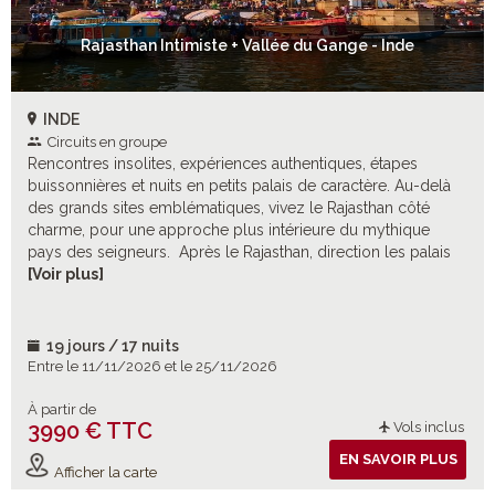
Rajasthan Intimiste + Vallée du Gange - Inde
INDE
Circuits en groupe
Rencontres insolites, expériences authentiques, étapes
buissonnières et nuits en petits palais de caractère. Au-delà
des grands sites emblématiques, vivez le Rajasthan côté
charme, pour une approche plus intérieure du mythique
pays des seigneurs. Après le Rajasthan, direction les palais
oubliés de Gwalior et d’Orchha, puis les splendides temples
[Voir plus]
érotiques de Khajuraho (UNESCO). Avant de rejoindre
l’incroyable Bénarès, pour une rencontre avec la ville sainte
de Shiva sur les rives sacrées du Gange.
19 jours / 17 nuits
Entre le 11/11/2026 et le 25/11/2026
À partir de
3990 € TTC
Vols inclus
EN SAVOIR PLUS
Afficher la carte