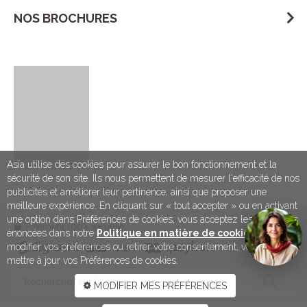
NOS BROCHURES
Asia utilise des cookies pour assurer le bon fonctionnement et la
sécurité de son site. Ils nous permettent de mesurer l'efficacité de nos
publicités et améliorer leur pertinence, ainsi que proposer une
meilleure expérience. En cliquant sur « tout accepter » ou en activant
une option dans Préférences de cookies, vous acceptez les conditions
Paiement 100% sécurisé
énoncées dans notre
Politique en matière de cookies
. Pour
modifier vos préférences ou retirer votre consentement, vous devez
mettre à jour vos Préférences de cookies.
MODIFIER MES PRÉFÉRENCES