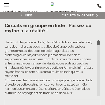
Accueil
›
Partir en Inde
›
Circuits en groupe Inde
INDE
CIRCUITS EN GROUPE
2/5
Circuits en groupe Inde
Circuits en groupe en Inde : Passez du
mythe à la réalité !
4.6/5 (500 avis clients)
Un circuit de groupe en Inde, c’est d’abord choisir entre le nord,
terre des maharajas et de la vallée du Gange, et le sud des
grands temples, des lieux de pèlerinage, des sites
archéologiques majeurs et des plantations où venaient
s’approvisionner les anciens comptoirs ; mais c’est aussi choisir
entre la magie des canaux du Kerala et ces états au pied des
Himalayas où ferveur rime avec quotidien. Un choix infini. Alors
soyons francs, ce sont plusieurs circuits en Inde qui vous
attendent !
Embarquez dès maintenant pour un voyage en groupe en Inde
et explorez cette destination captivante où le passé se mêle
harmonieusement au présent, offrant un véritable éventail de
cultures, de paysages et de traditions à découvrir.