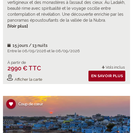
vertigineux et des monastères à l’assaut des cieux. Au Ladakh,
beauté rime avec spiritualité et le voyage oscille entre
contemplation et révélation. Une découverte enrichie par les
panoramas époustouflants de la vallée de la Nubra.
Embarquement pour l’aventure, au cœur du petit Tibet indien
[Voir plus]
!
15 jours / 13 nuits
Entre le 06/09/2026 et le 06/09/2026
À partir de
2990 € TTC
Vols inclus
EN SAVOIR PLUS
Afficher la carte