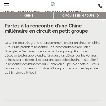
Accueil
›
Partir en Chine
›
Circuits en groupe Chine
CHINE
CIRCUITS EN GROUPE
2/5
Circuits en groupe Chine
Partez à la rencontre d’une Chine
millénaire en circuit en petit groupe !
4.4/5 (371 avis clients)
La Chine, c’est très grand ! Alors comment choisir un circuit en Chine
? Pour une première rencontre : les incontournables de Pékin,
Shanghai et Xian avec une sortie par Hong Kong. Pour une
découverte plus approfondie, faire aussi un détour par les Venises
chinoises et la rivière Li, et pour une approche plus intimiste, aller à
la rencontre des minorités du Yunnan ou du peuple tibétain. Il vous
faudra donc plusieurs circuits en Chine pour reconstituer le puzzle
de l’Empire du Milieu !