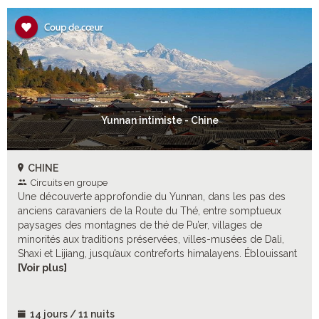
Yunnan intimiste - Chine
CHINE
Circuits en groupe
Une découverte approfondie du Yunnan, dans les pas des
anciens caravaniers de la Route du Thé, entre somptueux
paysages des montagnes de thé de Pu’er, villages de
minorités aux traditions préservées, villes-musées de Dali,
Shaxi et Lijiang, jusqu’aux contreforts himalayens. Éblouissant
!
[Voir plus]
14 jours / 11 nuits