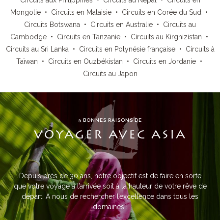
Circuits aux Philippines
•
Circuits au Népal
•
Circuits en
Mongolie
•
Circuits en Malaisie
•
Circuits en Corée du Sud
•
Circuits Botswana
•
Circuits en Australie
•
Circuits au
Cambodge
•
Circuits en Tanzanie
•
Circuits au Kirghizistan
•
Circuits au Sri Lanka
•
Circuits en Polynésie française
•
Circuits à
Taïwan
•
Circuits en Ouzbékistan
•
Circuits en Jordanie
•
Circuits au Japon
5 BONNES RAISONS DE
VOYAGER AVEC ASIA
Depuis près de 30 ans, notre objectif est de faire en sorte
que votre voyage à l’arrivée soit à la hauteur de votre rêve de
départ. A nous de rechercher l’excellence dans tous les
domaines !