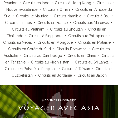
Réunion
•
Circuits en Inde
•
Circuits à Hong Kong
•
Circuits en
Nouvelle-Zélande
•
Circuits à Oman
•
Circuits en Afrique du
Sud
•
Circuits Île Maurice
•
Circuits Namibie
•
Circuits à Bali
•
Circuits au Laos
•
Circuits en France
•
Circuits aux Maldives
•
Circuits au Vietnam
•
Circuits au Bhoutan
•
Circuits en
Thaïlande
•
Circuits à Singapour
•
Circuits aux Philippines
•
Circuits au Népal
•
Circuits en Mongolie
•
Circuits en Malaisie
•
Circuits en Corée du Sud
•
Circuits Botswana
•
Circuits en
Australie
•
Circuits au Cambodge
•
Circuits en Chine
•
Circuits
en Tanzanie
•
Circuits au Kirghizistan
•
Circuits au Sri Lanka
•
Circuits en Polynésie française
•
Circuits à Taïwan
•
Circuits en
Ouzbékistan
•
Circuits en Jordanie
•
Circuits au Japon
5 BONNES RAISONS DE
VOYAGER AVEC ASIA