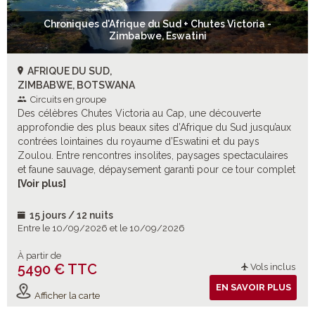
Chroniques d'Afrique du Sud + Chutes Victoria -
Zimbabwe, Eswatini
AFRIQUE DU SUD,
ZIMBABWE, BOTSWANA
Circuits en groupe
Des célèbres Chutes Victoria au Cap, une découverte
approfondie des plus beaux sites d’Afrique du Sud jusqu’aux
contrées lointaines du royaume d’Eswatini et du pays
Zoulou. Entre rencontres insolites, paysages spectaculaires
et faune sauvage, dépaysement garanti pour ce tour complet
de la « nation arc-en-ciel ».
[Voir plus]
15 jours / 12 nuits
Entre le 10/09/2026 et le 10/09/2026
À partir de
5490 € TTC
Vols inclus
EN SAVOIR PLUS
Afficher la carte