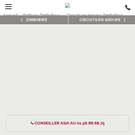
Accueil
›
Partir au Zimbabwe
›
Circuits en groupe Zimbabwe
ZIMBABWE
CIRCUITS EN GROUPE
2/5
Circuits en groupe Zimbabwe
CONSEILLER ASIA AU 01.56.88.66.75