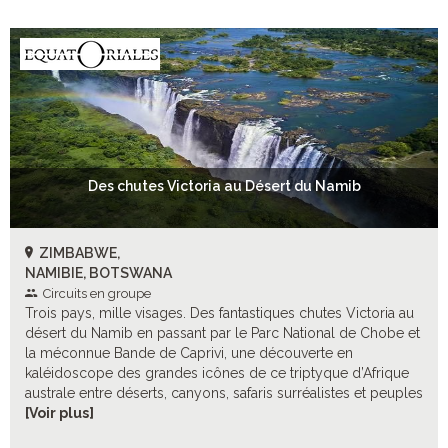
Des chutes Victoria au Désert du Namib
ZIMBABWE,
NAMIBIE, BOTSWANA
Circuits en groupe
Trois pays, mille visages. Des fantastiques chutes Victoria au
désert du Namib en passant par le Parc National de Chobe et
la méconnue Bande de Caprivi, une découverte en
kaléidoscope des grandes icônes de ce triptyque d’Afrique
australe entre déserts, canyons, safaris surréalistes et peuples
aux traditions ancestrales. L’Afrique, sans filtre, grandeur
[Voir plus]
nature.