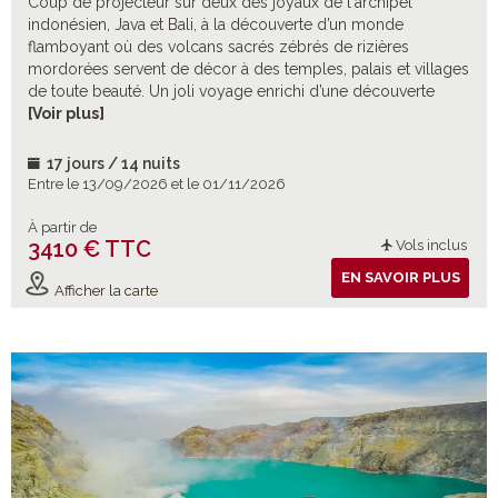
Coup de projecteur sur deux des joyaux de l'archipel
indonésien, Java et Bali, à la découverte d’un monde
flamboyant où des volcans sacrés zébrés de rizières
mordorées servent de décor à des temples, palais et villages
de toute beauté. Un joli voyage enrichi d’une découverte
hors sentiers des beautés de l’Est balinais.
[Voir plus]
17 jours / 14 nuits
Entre le 13/09/2026 et le 01/11/2026
À partir de
3410 € TTC
Vols inclus
EN SAVOIR PLUS
Afficher la carte