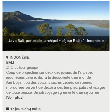
Java Bali, perles de l'archipel + séjour Bali 4* - Indonésie
INDONÉSIE,
BALI
Circuits en groupe
Coup de projecteur sur deux des joyaux de l'archipel
indonésien, Java et Bali, à la découverte d’un monde
flamboyant où des volcans sacrés zébrés de rizières
mordorées servent de décor à des temples, palais et villages
de toute beauté. Un joli voyage agrémenté d’un séjour en
bord de mer sur l’authentique plage de Sanur.
[Voir plus]
17 jours / 14 nuits