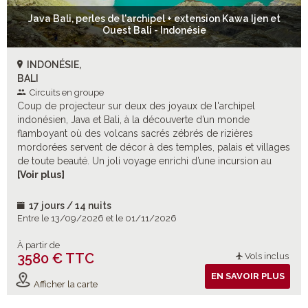
Java Bali, perles de l'archipel + extension Kawa Ijen et
Ouest Bali - Indonésie
INDONÉSIE,
BALI
Circuits en groupe
Coup de projecteur sur deux des joyaux de l'archipel
indonésien, Java et Bali, à la découverte d’un monde
flamboyant où des volcans sacrés zébrés de rizières
mordorées servent de décor à des temples, palais et villages
de toute beauté. Un joli voyage enrichi d’une incursion au
Kawah Ijen à l’Est de Java et des beautés cachées de l’ouest
[Voir plus]
balinais.
17 jours / 14 nuits
Entre le 13/09/2026 et le 01/11/2026
À partir de
3580 € TTC
Vols inclus
EN SAVOIR PLUS
Afficher la carte