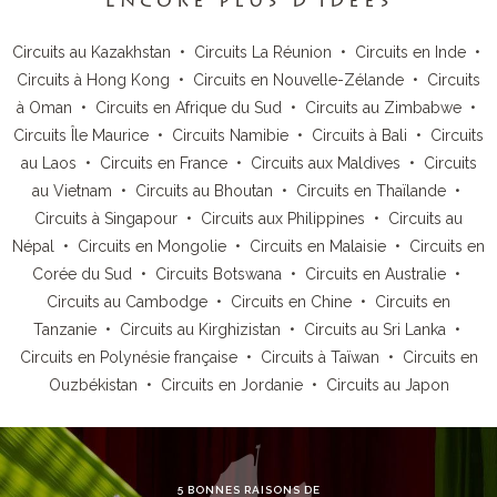
Encore plus d’idées
Circuits au Kazakhstan
•
Circuits La Réunion
•
Circuits en Inde
•
Circuits à Hong Kong
•
Circuits en Nouvelle-Zélande
•
Circuits
à Oman
•
Circuits en Afrique du Sud
•
Circuits au Zimbabwe
•
Circuits Île Maurice
•
Circuits Namibie
•
Circuits à Bali
•
Circuits
au Laos
•
Circuits en France
•
Circuits aux Maldives
•
Circuits
au Vietnam
•
Circuits au Bhoutan
•
Circuits en Thaïlande
•
Circuits à Singapour
•
Circuits aux Philippines
•
Circuits au
Népal
•
Circuits en Mongolie
•
Circuits en Malaisie
•
Circuits en
Corée du Sud
•
Circuits Botswana
•
Circuits en Australie
•
Circuits au Cambodge
•
Circuits en Chine
•
Circuits en
Tanzanie
•
Circuits au Kirghizistan
•
Circuits au Sri Lanka
•
Circuits en Polynésie française
•
Circuits à Taïwan
•
Circuits en
Ouzbékistan
•
Circuits en Jordanie
•
Circuits au Japon
5 BONNES RAISONS DE