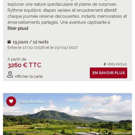
explorer une nature spectaculaire et pleine de surprises.
Rythme équilibré, étapes variées et encadrement attentif :
chaque journée réserve découvertes, instants mémorables et
émerveillements partagés. Une aventure captivante à
savourer ensemble et des souvenirs à créer. Attention : à
[Voir plus]
partir de 10 ans.
15 jours / 12 nuits
Entre le 17/10/2026 et le 03/04/2027
À partir de
3260 € TTC
Vols inclus
EN SAVOIR PLUS
Afficher la carte