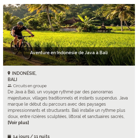
Aventure en Indonésie de Java à Bali
INDONÉSIE,
BALI
Circuits en groupe
De Java à Bali, un voyage rythmé par des panoramas
majestueux, villages traditionnels et instants suspendus. Java
marque le début du parcours avec des paysages
impressionnants et structurants. Bali installe un rythme plus
doux, entre rizières sculptées, littoral et sanctuaires sacrés,
alternant exploration et temps libres. Une aventure
[Voir plus]
soigneusement orchestrée, entre sites emblématiques et
immersion locale.
14 jours / 11 nuits