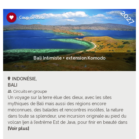
2027
Bali Intimiste + extension Komodo
INDONÉSIE,
BALI
Circuits en groupe
Un voyage sur la terre élue des dieux, avec les sites
mythiques de Bali mais aussi des régions encore
méconnues, des balades et rencontres insolites, la nature
dans toute sa splendeur, une incursion originale au pied du
volcan Ijen à l’extrême Est de Java, pour finir en beauté dans
l’exceptionnel parc national de Komodo.
[Voir plus]