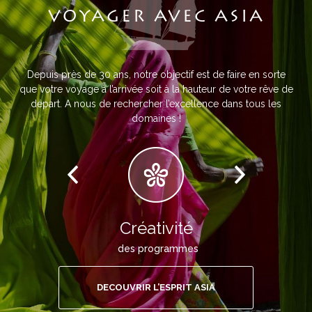
VOYAGER AVEC ASIA
Depuis près de 30 ans, notre objectif est de faire en sorte
que votre voyage à l’arrivée soit à la hauteur de votre rêve de
départ. A nous de rechercher l’excellence dans tous les
domaines !
Créativité
des programmes
DECOUVRIR L’ESPRIT ASIA