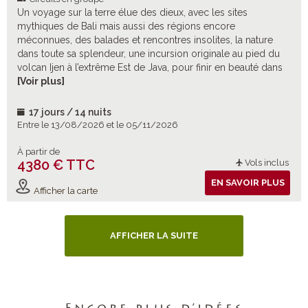
Un voyage sur la terre élue des dieux, avec les sites
mythiques de Bali mais aussi des régions encore
méconnues, des balades et rencontres insolites, la nature
dans toute sa splendeur, une incursion originale au pied du
volcan Ijen à l’extrême Est de Java, pour finir en beauté dans
l’exceptionnel parc national de Komodo.
[Voir plus]
17 jours / 14 nuits
Entre le 13/08/2026 et le 05/11/2026
À partir de
4380 € TTC
Vols inclus
EN SAVOIR PLUS
Afficher la carte
AFFICHER LA SUITE