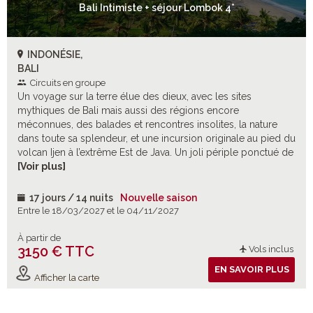
Bali Intimiste + séjour Lombok 4*
INDONÉSIE,
BALI
Circuits en groupe
Un voyage sur la terre élue des dieux, avec les sites
mythiques de Bali mais aussi des régions encore
méconnues, des balades et rencontres insolites, la nature
dans toute sa splendeur, et une incursion originale au pied du
volcan Ijen à l’extrême Est de Java. Un joli périple ponctué de
quelques jours en bord de mer à Benoa et sur l’île de
[Voir plus]
Lombok.
17 jours / 14 nuits
Nouvelle saison
Entre le 18/03/2027 et le 04/11/2027
À partir de
3150 € TTC
Vols inclus
EN SAVOIR PLUS
Afficher la carte