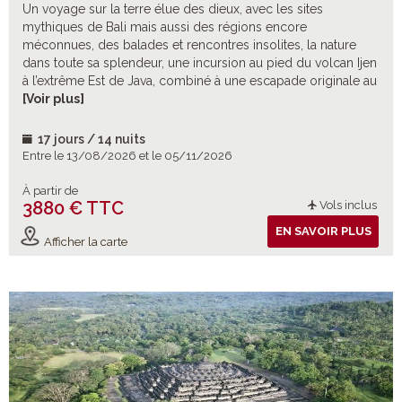
Un voyage sur la terre élue des dieux, avec les sites
mythiques de Bali mais aussi des régions encore
méconnues, des balades et rencontres insolites, la nature
dans toute sa splendeur, une incursion au pied du volcan Ijen
à l’extrême Est de Java, combiné à une escapade originale au
pays Toraja à Célèbes.
[Voir plus]
17 jours / 14 nuits
Entre le 13/08/2026 et le 05/11/2026
À partir de
3880 € TTC
Vols inclus
EN SAVOIR PLUS
Afficher la carte