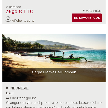
À partir de
2690 € TTC
Vols inclus
EN SAVOIR PLUS
Afficher la carte
Carpe Diem à Bali Lombok
INDONÉSIE,
BALI
Circuits en groupe
Changer de rythme et prendre le temps de se laisser séduire
par l’atmosphère authentique d’un duo Bali-Lombok entre