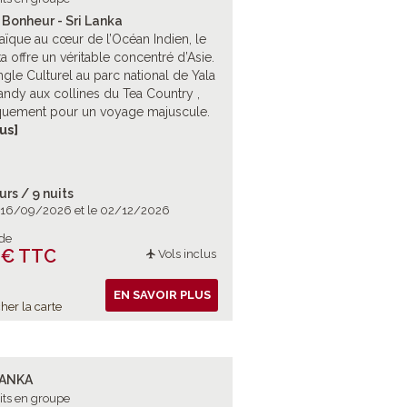
 Bonheur - Sri Lanka
aïque au cœur de l’Océan Indien, le
ka offre un véritable concentré d’Asie.
ngle Culturel au parc national de Yala
andy aux collines du Tea Country ,
uement pour un voyage majuscule.
iritualité et nature en majesté.
lus]
urs / 9 nuits
e 16/09/2026 et le 02/12/2026
 de
 € TTC
Vols inclus
EN SAVOIR PLUS
her la carte
LANKA
its en groupe