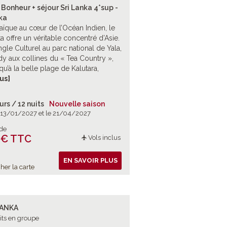
Bonheur + séjour Sri Lanka 4*sup -
ka
aïque au cœur de l’Océan Indien, le
ka offre un véritable concentré d’Asie.
ngle Culturel au parc national de Yala,
y aux collines du « Tea Country »,
qu’à la belle plage de Kalutara,
uement pour un voyage majuscule.
lus]
iritualité et nature en majesté.
urs / 12 nuits
Nouvelle saison
e 13/01/2027 et le 21/04/2027
 de
 € TTC
Vols inclus
EN SAVOIR PLUS
her la carte
LANKA
its en groupe