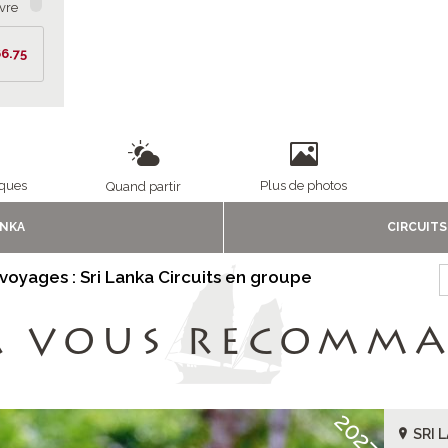
ivre
6.75
te
anka
ue
iques
Plus de photos
Quand partir
ANKA
CIRCUIT
 voyages : Sri Lanka Circuits en groupe
A VOUS RECOMM
2027
SRI 