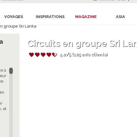
VOYAGES
INSPIRATIONS
MAGAZINE
ASIA
en groupe Sri Lanka
ça
Circuits en groupe Sri La
4.2/5 (125 avis clients)
ce à
cœur
che
ues
ur
, et