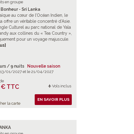
its en groupe
 Bonheur - Sri Lanka
aïque au cœur de l’Océan Indien, le
ka offre un véritable concentré d’Asie.
ngle Culturel au parc national de Yala
andy aux collines du « Tea Country »,
uement pour un voyage majuscule.
iritualité et nature en majesté.
lus]
urs / 9 nuits
Nouvelle saison
e 13/01/2027 et le 21/04/2027
 de
 € TTC
Vols inclus
EN SAVOIR PLUS
her la carte
LANKA
its en groupe