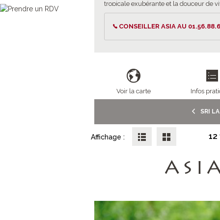
tropicale exubérante et la douceur de v
au quotidien, alors que vous vous
immergerez dans la culture locale et
CONSEILLER ASIA AU 01.56.88.6
rencontrerez une population accueillan
au sourire éternel. Votre circuit au Sri L
sera une aventure inoubliable, où chaq
étape vous réserve des découvertes
fascinantes et des moments de partage
authentiques avec vos compagnons de
voyage.
Voir la carte
Infos prat
SRI L
12
Affichage :
ASI