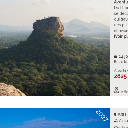
Aventu
Du litto
se déco
qui tra
des pis
et rivi
instant
[Voir p
un som
vive, o
d’un tr
14 jo
senteur
Entre l
aventur
À partir
2825
Affic
2027
SRI 
Circu
Ceylan 