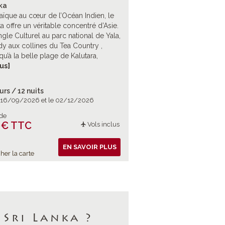
ka
aïque au cœur de l’Océan Indien, le
ka offre un véritable concentré d’Asie.
ngle Culturel au parc national de Yala,
y aux collines du Tea Country ,
qu’à la belle plage de Kalutara,
uement pour un voyage majuscule.
lus]
iritualité et nature en majesté.
urs / 12 nuits
e 16/09/2026 et le 02/12/2026
 de
 € TTC
Vols inclus
EN SAVOIR PLUS
her la carte
 Sri Lanka ?