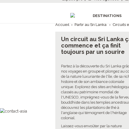
DESTINATIONS
Accueil
›
Partir au Sri Lanka
›
Circuits 
Un circuit au Sri Lanka 
commence et ça finit
toujours par un sourire
Partez à la découverte du Sri Lanka grâ
nos voyages en groupe et plongez au 
de la nature luxuriante de l'île, de sa ri
histoire et de son ambiance coloniale
unique. Explorez des sites archéologiq
classés au patrimoine mondial de
l'UNESCO, imprégnez-vous de la ferve
bouddhiste dans les temples ancestraux
découvrez les plantations de thé à
l'anglaise qui témoignent de l'héritage
colonial.
Laissez-vous envoûter par la nature