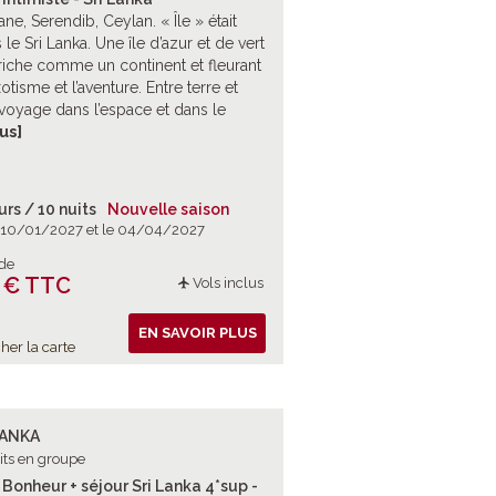
ne, Serendib, Ceylan. « Île » était
 le Sri Lanka. Une île d’azur et de vert
riche comme un continent et fleurant
otisme et l’aventure. Entre terre et
voyage dans l’espace et dans le
au royaume du thé et de Bouddha.
lus]
urs / 10 nuits
Nouvelle saison
e 10/01/2027 et le 04/04/2027
 de
 € TTC
Vols inclus
EN SAVOIR PLUS
her la carte
LANKA
its en groupe
Bonheur + séjour Sri Lanka 4*sup -