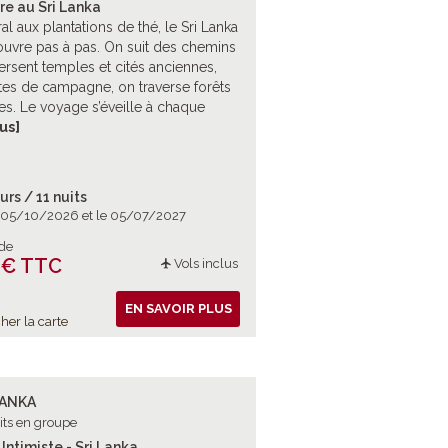
re au Sri Lanka
ral aux plantations de thé, le Sri Lanka
uvre pas à pas. On suit des chemins
versent temples et cités anciennes,
tes de campagne, on traverse forêts
ères. Le voyage s’éveille à chaque
?: marcher avant l’aube pour atteindre
lus]
met, descendre des rapides en eau
u traverser les collines de thé à bord
ain. À chaque étape, paysages,
urs / 11 nuits
s et rencontres font du parcours une
e 05/10/2026 et le 05/07/2027
e tangible et vivante.
 de
 € TTC
Vols inclus
EN SAVOIR PLUS
her la carte
LANKA
its en groupe
Intimiste - Sri Lanka