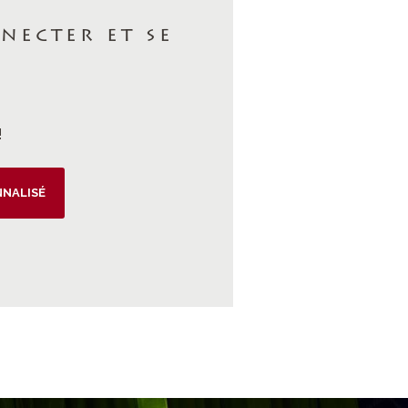
necter et se
!
NNALISÉ