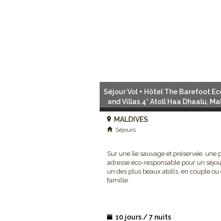
Séjour Vol + Hôtel The Barefoot Ec
and Villas 4* Atoll Haa Dhaalu, Ma
Spas et bien-être
MALDIVES
Séjours
Sur une île sauvage et préservée, une p
adresse éco-responsable pour un séjo
un des plus beaux atolls, en couple ou
famille.
Vous allez enfin pouvoir tenir les 
10 jours / 7 nuits