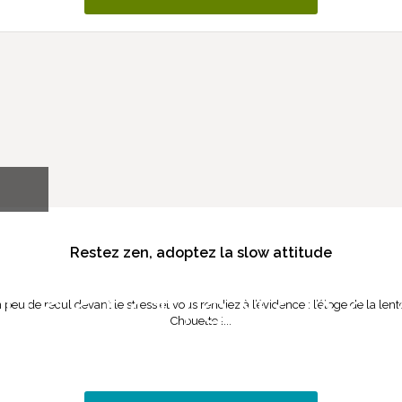
Restez zen, adoptez la slow attitude
DECOUVRIR NOS
n peu de recul devant le stress et vous rendiez à l’évidence : l’éloge de la lent
SUGGESTIONS ASI
Chouette !...