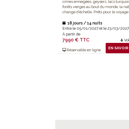
cimes enneigées, geysers, lacs turquoi
forêts vierges au bout du monde, la na
change d’échelle. Prêts pour le voyage
vie ?
18 jours / 14 nuits
Entre le 05/01/2027 et le 23/03/2027
À partir de
7990 € TTC
Vol
EN SAVOIR
Réservable en ligne