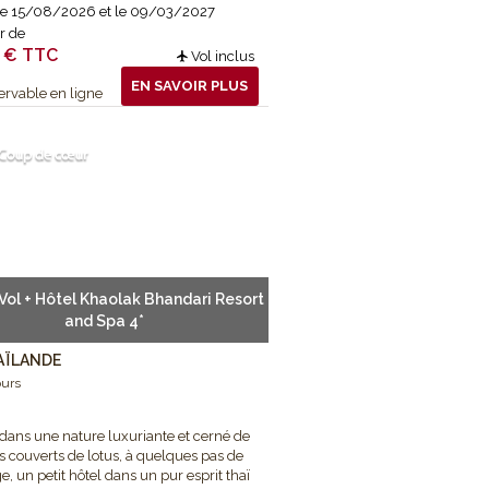
 le 15/08/2026 et le 09/03/2027
ir de
 € TTC
Vol inclus
EN SAVOIR PLUS
rvable en ligne
Vol + Hôtel Khaolak Bhandari Resort
and Spa 4*
AÏLANDE
ours
dans une nature luxuriante et cerné de
et se ressourcer dans d’autres décors,
s couverts de lotus, à quelques pas de
ge, un petit hôtel dans un pur esprit thaï