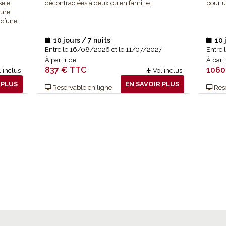
se et
décontractées à deux ou en famille.
pour u
ture
 d’une
10 jours / 7 nuits
10 
VOYAGES LOIN DE TOUT
Entre le 16/08/2026 et le 11/07/2027
Entre 
À partir de
À part
837 € TTC
1060
 inclus
Vol inclus
 PLUS
EN SAVOIR PLUS
Réservable en ligne
Rése
TOUS NOS VOYAGES POUR DECONNECTER