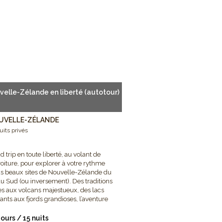
velle-Zélande en liberté (autotour)
UVELLE-ZÉLANDE
uits privés
d trip en toute liberté, au volant de
voiture, pour explorer à votre rythme
us beaux sites de Nouvelle-Zélande du
u Sud (ou inversement). Des traditions
Alors évadez-vous en Asie ou dans le
s aux volcans majestueux, des lacs
llants aux fjords grandioses, l’aventure
tend. Let’s go !
jours / 15 nuits