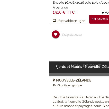
Entre le 16/08/2026 et le 11/07/202
À partir de
1916 € TTC
Vol
EN SAVOIR
Réservable en ligne
Loin de tout
Fjords et Maoris - Nouvelle-Zél
NOUVELLE-ZÉLANDE
Circuits en groupe
De « l’île fumante » au Nord à « l’île de
Pour vous, partir est forcément synon
au Sud, la Nouvelle-Zélande oscille en
culture maorie et paysages inouïs. Glac