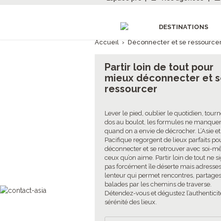
DESTINATIONS
Accueil
›
Déconnecter et se ressource
Partir loin de tout pour
mieux déconnecter et 
ressourcer
Lever le pied, oublier le quotidien, tourn
dos au boulot, les formules ne manque
quand on a envie de décrocher. L’Asie et
Pacifique regorgent de lieux parfaits po
déconnecter et se retrouver avec soi-
ceux qu’on aime. Partir loin de tout ne si
pas forcément île déserte mais adresses
lenteur qui permet rencontres, partages
balades par les chemins de traverse.
Détendez-vous et dégustez l’authenticité
sérénité des lieux.