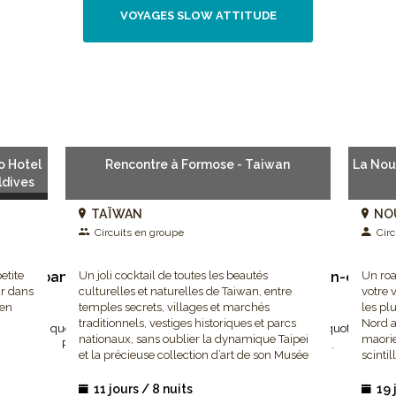
VOYAGES SLOW ATTITUDE
o Hotel
Rencontre à Formose - Taiwan
La Nou
ldives
TAÏWAN
NO
Circuits en groupe
Circ
etite
S’abandonner à la volupté d’un spa et au bien-être
Un joli cocktail de toutes les beautés
Un roa
ur dans
culturelles et naturelles de Taiwan, entre
votre 
 en
temples secrets, villages et marchés
les pl
traditionnels, vestiges historiques et parcs
Nord a
promesses que vous aviez faites à votre corps de le cocooner au quotidien ! 
nationaux, sans oublier la dynamique Taipei
maorie
Pacifique et abandonnez-vous aux mains expertes...
et la précieuse collection d’art de son Musée
scinti
National du Palais.
vous at
11 jours / 8 nuits
19 