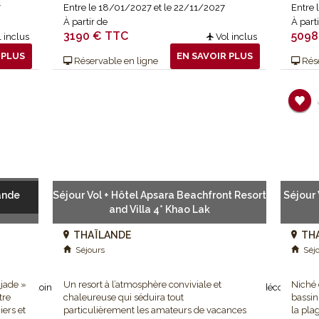
7
Entre le 18/01/2027 et le 22/11/2027
Entre
À partir de
À part
3190 € TTC
5098
VOYAGES SPAS ET BIEN-ÊTRE
 inclus
Vol inclus
 PLUS
EN SAVOIR PLUS
Réservable en ligne
Rése
ande
Séjour Vol + Hôtel Apsara Beachfront Resort
Séjour 
and Villa 4* Khao Lak
THAÏLANDE
TH
Partir loin de tout, le voyage ultime
Séjours
Séj
 jade »
Un resort à l’atmosphère conviviale et
Niché 
yme de loin de tout ? Alors direction l’Asie et le Pacifique pour déconnecter 
tre
chaleureuse qui séduira tout
bassin
au contact...
iers et
particulièrement les amateurs de vacances
la pla