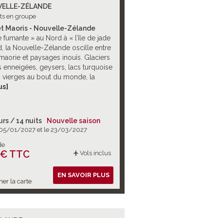
ELLE-ZÉLANDE
its en groupe
et Maoris - Nouvelle-Zélande
le fumante » au Nord à « l’île de jade
, la Nouvelle-Zélande oscille entre
maorie et paysages inouïs. Glaciers
s enneigées, geysers, lacs turquoise
s vierges au bout du monde, la
hange d’échelle. Prêts pour le
us]
d’une vie ?
urs / 14 nuits
Nouvelle saison
 05/01/2027 et le 23/03/2027
de
 € TTC
Vols inclus
EN SAVOIR PLUS
her la carte