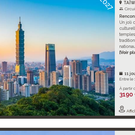
2027
TAÏ
Circu
Rencont
Un joli 
culturel
temples
traditio
nationau
et la pr
[Voir pl
Musée Na
11 jo
Entre le
À partir 
3190
Affic