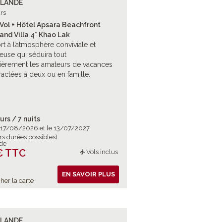
ÏLANDE
rs
Vol + Hôtel Apsara Beachfront
and Villa 4* Khao Lak
rt à l’atmosphère conviviale et
euse qui séduira tout
lièrement les amateurs de vacances
actées à deux ou en famille.
urs / 7 nuits
e 17/08/2026 et le 13/07/2027
rs durées possibles)
 de
€ TTC
Vols inclus
EN SAVOIR PLUS
her la carte
ÏLANDE