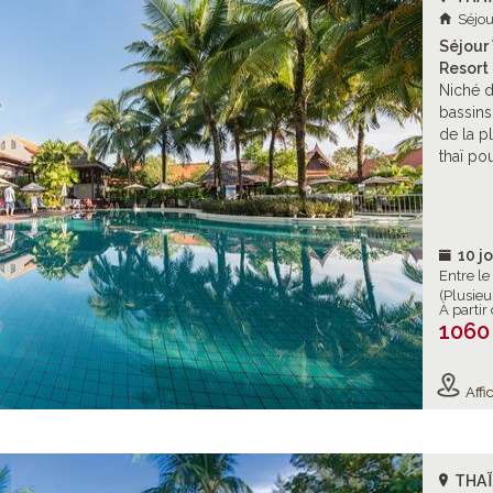
Séjou
Séjour 
Resort
Niché d
bassins
de la p
thaï pou
10 jo
Entre l
(Plusieu
À partir
1060
Affic
THA