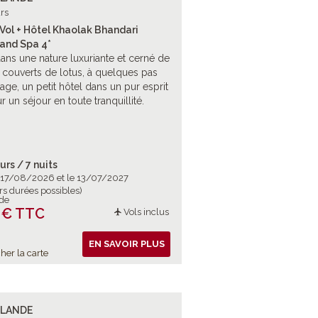
rs
Vol + Hôtel Khaolak Bhandari
 and Spa 4*
ans une nature luxuriante et cerné de
 couverts de lotus, à quelques pas
lage, un petit hôtel dans un pur esprit
r un séjour en toute tranquillité.
urs / 7 nuits
e 17/08/2026 et le 13/07/2027
rs durées possibles)
 de
 € TTC
Vols inclus
EN SAVOIR PLUS
her la carte
ÏLANDE