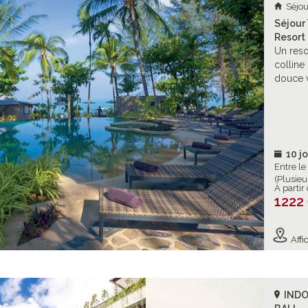
Séjou
Séjour
Resort 
Un reso
colline
douce 
10 jo
Entre l
(Plusieu
À partir
1222
Affic
INDO