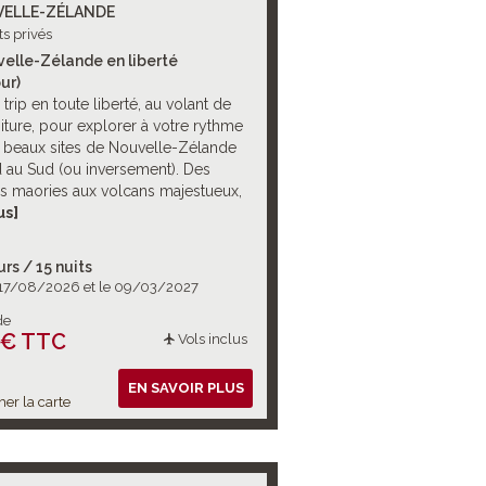
ELLE-ZÉLANDE
ts privés
elle-Zélande en liberté
ur)
trip en toute liberté, au volant de
iture, pour explorer à votre rythme
s beaux sites de Nouvelle-Zélande
 au Sud (ou inversement). Des
ons maories aux volcans majestueux,
 scintillants aux fjords grandioses,
us]
re vous attend. Let’s go !
urs / 15 nuits
 17/08/2026 et le 09/03/2027
de
 € TTC
Vols inclus
EN SAVOIR PLUS
her la carte