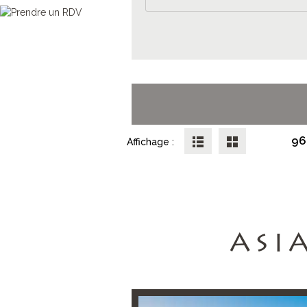
96
Affichage :
ASI