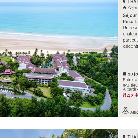
THA
Séjou
Séjour 
Resort 
Un reso
chaleur
particu
décontr
10 jo
Entre l
(Plusieu
À partir
842 
Affic
THA