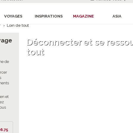
VOYAGES
INSPIRATIONS
MAGAZINE
ASIA
r
›
Loin de tout
oyage
Déconnecter et se ressou
tout
me de
rcer
s
ments
ien et
rez
vous
6.75