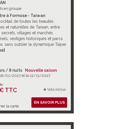
WAN
its en groupe
re à Formose - Taiwan
cocktail de toutes les beautés
les et naturelles de Taiwan, entre
 secrets, villages et marchés
nnels, vestiges historiques et parcs
x, sans oublier la dynamique Taipei
écieuse collection d’art de son
us]
tional du Palais.
urs / 8 nuits
Nouvelle saison
 18/01/2027 et le 22/11/2027
de
 € TTC
Vols inclus
EN SAVOIR PLUS
her la carte