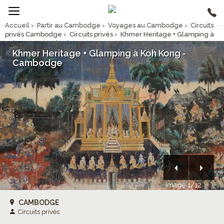
Accueil
›
Partir au Cambodge
›
Voyages au Cambodge
›
Circuits
privés Cambodge
›
Circuits privés
›
Khmer Heritage + Glamping à
Koh Kong - Cambodge
Khmer Heritage + Glamping à Koh Kong -
Cambodge
Image 1/12
CAMBODGE
Circuits privés