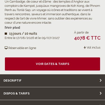
Un Cambodge, de cœur et d’âme : des temples d’Angkor aux
comptoirs de Kampot, jusqu’aux mangroves de Koh Kong, de Phnom
Penh au Tonlé Sap, un voyage où icônes et traditions se vivent à
travers rencontres, saveurs et immersion authentique, dans le
respect de l’art de vivre khmer, sans oublier des expériences au
cœur d’une nature encore intacte.
[Voir plus]
À partir de
13 jours / 10 nuits
4078 € TTC
Entre le 17/08/2026 et le 09/07/2027
Vol inclus
Réservable en ligne
VOIR DATES & TARIFS
DESCRIPTIF
DISPOS & TARIFS