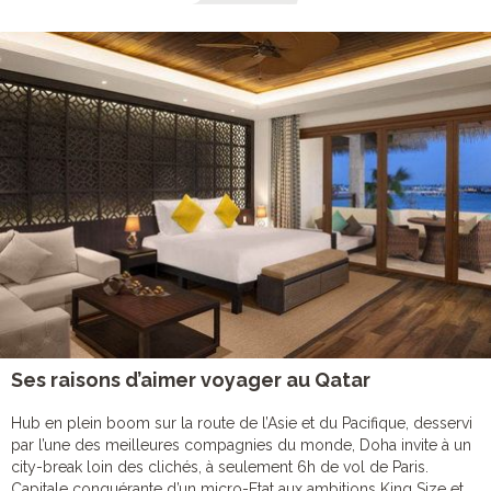
Ses raisons d’aimer voyager au Qatar
Hub en plein boom sur la route de l’Asie et du Pacifique, desservi
par l’une des meilleures compagnies du monde, Doha invite à un
city-break loin des clichés, à seulement 6h de vol de Paris.
Capitale conquérante d’un micro-Etat aux ambitions King Size et