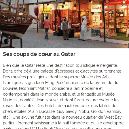
Ses coups de cœur au Qatar
Bien que le Qatar reste une destination touristique émergente,
Doha offre déjà une palette d’adresses et d’activités surprenante !
Des musées prestigieux, dont le superbe Musée des Arts
Islamiques, signé Ieoh Ming Pei (l’architecte de la pyramide du
Louvre), l’étonnant Mathaf, consacré à l’art moderne et
contemporain dans le monde arabe, et le fantastique Musée
National, confié à Jean Nouvel et dont l’architecture évoque les
roses des sables. Des hôtels de haute volée et des tables de
chefs étoilés (Alain Ducasse, Guy Savoy, Nobu, Gordon Ramsay,
etc.). Une skyline futuriste dans le nouveau quartier de West Bay,
particulièrement saisissante à la nuit tombée et qui se développe
à vitesse grand V ! Le Souk Waqif en centre-ville, une zone