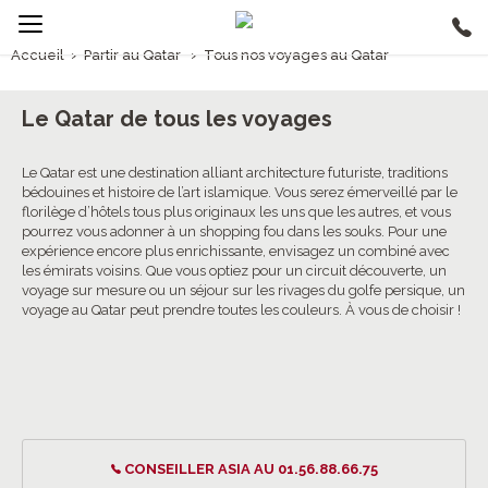
Accueil
›
Partir au Qatar
›
Tous nos voyages au Qatar
1/5
Voyages Qatar
Le Qatar de tous les voyages
4.0/5 (4 avis clients)
Le Qatar est une destination alliant architecture futuriste, traditions
bédouines et histoire de l’art islamique. Vous serez émerveillé par le
florilège d’hôtels tous plus originaux les uns que les autres, et vous
pourrez vous adonner à un shopping fou dans les souks. Pour une
expérience encore plus enrichissante, envisagez un combiné avec
les émirats voisins. Que vous optiez pour un circuit découverte, un
voyage sur mesure ou un séjour sur les rivages du golfe persique, un
voyage au Qatar peut prendre toutes les couleurs. À vous de choisir !
CONSEILLER ASIA AU 01.56.88.66.75