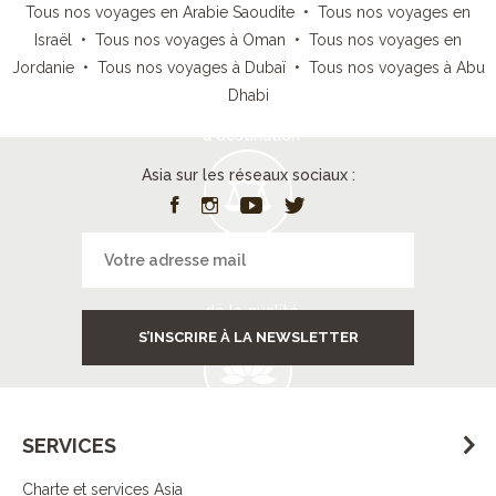
Tous nos voyages en Arabie Saoudite
•
Tous nos voyages en
Israël
•
Tous nos voyages à Oman
•
Tous nos voyages en
Jordanie
•
Tous nos voyages à Dubaï
•
Tous nos voyages à Abu
Services
Dhabi
à destination
Asia sur les réseaux sociaux :
Contrôle
de la qualité
S’INSCRIRE À LA NEWSLETTER
SERVICES
Démarche
responsable
Charte et services Asia