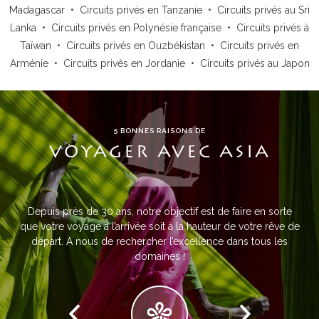
Madagascar
•
Circuits privés en Tanzanie
•
Circuits privés au Sri
Lanka
•
Circuits privés en Polynésie française
•
Circuits privés à
Taïwan
•
Circuits privés en Ouzbékistan
•
Circuits privés en
Arménie
•
Circuits privés en Jordanie
•
Circuits privés au Japon
5 BONNES RAISONS DE
VOYAGER AVEC ASIA
Depuis près de 30 ans, notre objectif est de faire en sorte
que votre voyage à l’arrivée soit à la hauteur de votre rêve de
départ. A nous de rechercher l’excellence dans tous les
domaines !