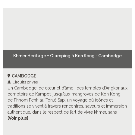
Khmer Heritage + Glamping à Koh Kong - Cambodge
CAMBODGE
Circuits privés
Un Cambodge, de cœur et d’âme : des temples d’Angkor aux
comptoirs de Kampot, jusqu’aux mangroves de Koh Kong,
de Phnom Penh au Tonlé Sap, un voyage où icônes et
traditions se vivent à travers rencontres, saveurs et immersion
authentique, dans le respect de l’art de vivre khmer, sans
oublier des expériences au cœur d’une nature encore intacte.
[Voir plus]