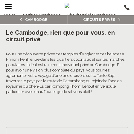
Accueil
›
Partir au Cambodge
›
Circuits privés Cambodge
CAMBODGE
CIRCUITS PRIVÉS
2/5
Circuits privés Cambodge
Le Cambodge, rien que pour vous, en
circuit privé
4.8/5 (18 avis clients)
Pour une découverte privée des temples d’Angkor et des balades à
Phnom Penh entre dans les quartiers coloniaux et sur les marchés
populaires, l’idéal est un circuit individuel privé au Cambodge. Et
pour avoir une vision plus complète du pays, vous pourrez
agrémenter votre voyage d’une une croisière sur le Tonle Sap,
traverser le pays par la route de Battambang ou rejoindre l’ancien
royaume du Chen-La par Kompong Thom. Le tout en véhicule
particulier avec chauffeur et guide s’il vous plaît !