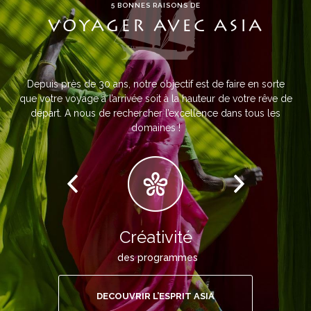
5 BONNES RAISONS DE
VOYAGER AVEC ASIA
Depuis près de 30 ans, notre objectif est de faire en sorte
que votre voyage à l’arrivée soit à la hauteur de votre rêve de
départ. A nous de rechercher l’excellence dans tous les
domaines !
Créativité
des programmes
DECOUVRIR L’ESPRIT ASIA