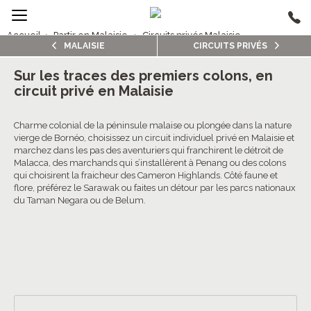
Accueil
›
Partir en Malaisie
›
Circuits privés Malaisie
MALAISIE
CIRCUITS PRIVÉS
1/5
Circuits privés Malaisie
Sur les traces des premiers colons, en
circuit privé en Malaisie
3.0/5 (1 avis clients)
Charme colonial de la péninsule malaise ou plongée dans la nature
vierge de Bornéo, choisissez un circuit individuel privé en Malaisie et
marchez dans les pas des aventuriers qui franchirent le détroit de
Malacca, des marchands qui s’installèrent à Penang ou des colons
qui choisirent la fraicheur des Cameron Highlands. Côté faune et
flore, préférez le Sarawak ou faites un détour par les parcs nationaux
du Taman Negara ou de Belum.