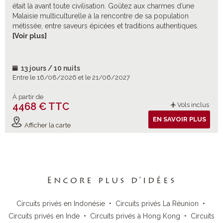
était là avant toute civilisation. Goûtez aux charmes d’une
Malaisie multiculturelle à la rencontre de sa population
métissée, entre saveurs épicées et traditions authentiques.
Pour tout savoir de la Malaisie péninsulaire et notamment son
[Voir plus]
passé colonial, entre cités, plantations, plages et forêts.
13 jours / 10 nuits
Entre le 16/08/2026 et le 21/06/2027
À partir de
4468 € TTC
Vols inclus
EN SAVOIR PLUS
Afficher la carte
Encore plus d’idées
Circuits privés en Indonésie
•
Circuits privés La Réunion
•
Circuits privés en Inde
•
Circuits privés à Hong Kong
•
Circuits