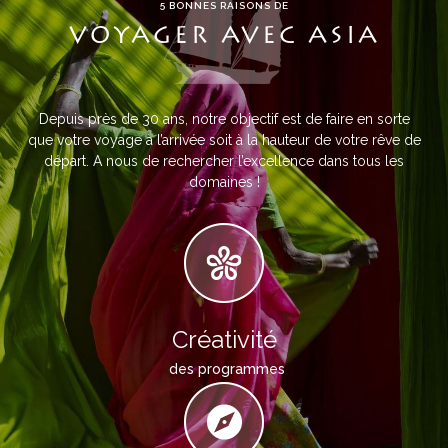
5 BONNES RAISONS DE
VOYAGER AVEC ASIA
Depuis près de 30 ans, notre objectif est de faire en sorte
que votre voyage à l’arrivée soit à la hauteur de votre rêve de
départ. A nous de rechercher l’excellence dans tous les
domaines !
Créativité
des programmes