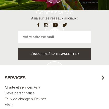
Connaissance
Asia sur les réseaux sociaux :
du terrain
Services
S’INSCRIRE À LA NEWSLETTER
à destination
SERVICES
Charte et services Asia
Contrôle
Devis personnalisé
de la qualité
Taux de change & Devises
Visas