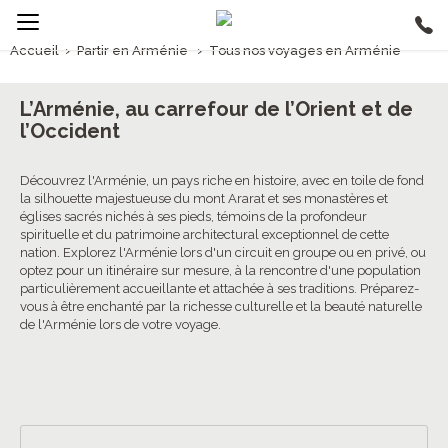
Accueil
›
Partir en Arménie
›
Tous nos voyages en Arménie
1/5
Voyages Arménie
L’Arménie, au carrefour de l’Orient et de
l’Occident
4.4/5 (60 avis clients)
Découvrez l'Arménie, un pays riche en histoire, avec en toile de fond
la silhouette majestueuse du mont Ararat et ses monastères et
églises sacrés nichés à ses pieds, témoins de la profondeur
spirituelle et du patrimoine architectural exceptionnel de cette
nation. Explorez l'Arménie lors d'un circuit en groupe ou en privé, ou
optez pour un itinéraire sur mesure, à la rencontre d'une population
particulièrement accueillante et attachée à ses traditions. Préparez-
vous à être enchanté par la richesse culturelle et la beauté naturelle
de l'Arménie lors de votre voyage.