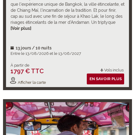
que l'expérience unique de Bangkok, la ville étincelante, et
de Chiang Maï, l'incarnation de la tradition. Et pour finir,
cap au sud avec une fin de séjour à Khao Lak, le long des
rivages étincelants de la mer d’Andaman. Un triptyque
incontournable pour plonger dans les charmes
[Voir plus]
envoûtants de ce merveilleux pays ! Et pour enrichir ce
cocktail-découverte, de nombreuses excursions
optionnelles à choisir selon vos envies !
13 jours / 10 nuits
Entre le 13/08/2026 et le 13/06/2027
À partir de
1797 € TTC
Vols inclus
EN SAVOIR PLUS
Afficher la carte