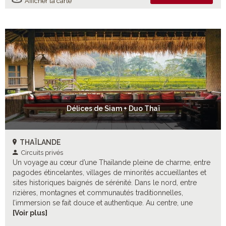
Afficher la carte
Délices de Siam + Duo Thaï
THAÏLANDE
Circuits privés
Un voyage au cœur d’une Thaïlande pleine de charme, entre
pagodes étincelantes, villages de minorités accueillantes et
sites historiques baignés de sérénité. Dans le nord, entre
rizières, montagnes et communautés traditionnelles,
l’immersion se fait douce et authentique. Au centre, une
plongée dans l’histoire du royaume et son patrimoine
[Voir plus]
d’exception. A Bangkok, goûter à l’énergie grisante de la cité