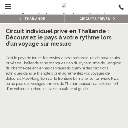
Accueil
›
Partir en Thaïlande
›
Circuits privés Thaïlande
THAÏLANDE
CIRCUITS PRIVÉS
2/5
Circuits privés Thaïlande
Circuit individuel privé en Thaïlande :
Découvrez le pays à votre rythme lors
4.5/5 (20 avis clients)
d’un voyage sur mesure
C’est le pays de toutes les envies, alors choisissez l’un de nos circuits
privés en Thaïlande et ne manquez rien du dynamisme de Bangkok,
du charme des anciennes capitales du Siam ni des traditions
ethniques dans le Triangle d’or et agrémentez vos voyages de
détours à Mae Hong Son sur la frontière birmane, sur la rivière Kwai
ou au pied des vestiges khmers de Phimai, toujours dans le confort
d’un véhicule particulier avec chauffeur et guide.