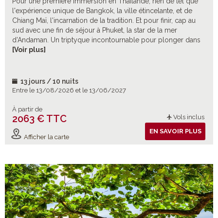
Pour une première immersion en Thaïlande, rien de tel que
l'expérience unique de Bangkok, la ville étincelante, et de
Chiang Maï, l'incarnation de la tradition. Et pour finir, cap au
sud avec une fin de séjour à Phuket, la star de la mer
d’Andaman. Un triptyque incontournable pour plonger dans
les charmes envoûtants de ce merveilleux pays ! Et pour
[Voir plus]
enrichir ce cocktail-découverte, de nombreuses excursions
optionnelles à choisir selon vos envies ! À découvrir au fil
d’hébergements en catégorie supérieure.
13 jours / 10 nuits
Entre le 13/08/2026 et le 13/06/2027
À partir de
2063 € TTC
Vols inclus
EN SAVOIR PLUS
Afficher la carte