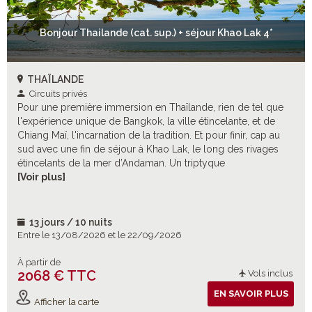
Bonjour Thailande (cat. sup.) + séjour Khao Lak 4*
THAÏLANDE
Circuits privés
Pour une première immersion en Thaïlande, rien de tel que
l'expérience unique de Bangkok, la ville étincelante, et de
Chiang Maï, l'incarnation de la tradition. Et pour finir, cap au
sud avec une fin de séjour à Khao Lak, le long des rivages
étincelants de la mer d’Andaman. Un triptyque
incontournable pour plonger dans les charmes envoûtants
[Voir plus]
de ce merveilleux pays ! Et pour enrichir ce cocktail-
découverte, de nombreuses excursions optionnelles à
choisir selon vos envies !
13 jours / 10 nuits
Entre le 13/08/2026 et le 22/09/2026
À partir de
2068 € TTC
Vols inclus
EN SAVOIR PLUS
Afficher la carte