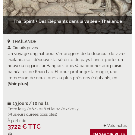
Thai Spirit + Des Éléphants dans la vallée - Thailande
THAÏLANDE
Circuits privés
Un voyage original pour s’imprégner de la douceur de vivre
thaïlandaise : découvrir la sérénité du pays Lanna, porter un
nouveau regard sur Bangkok, puis s’abandonner aux plaisirs
balnéaires de Khao Lak. Et pour prolonger la magie, une
immersion de deux jours au plus près des éléphants, en
compagnie des mahouts, dans un camp où confort et nature
[Voir plus]
s’harmonisent en douceur.
13 jours / 10 nuits
Entre le 23/08/2026 et le 04/07/2027
(Plusieurs durées possibles)
À partir de
3722 € TTC
Vols inclus
EN SAVOIR PLUS