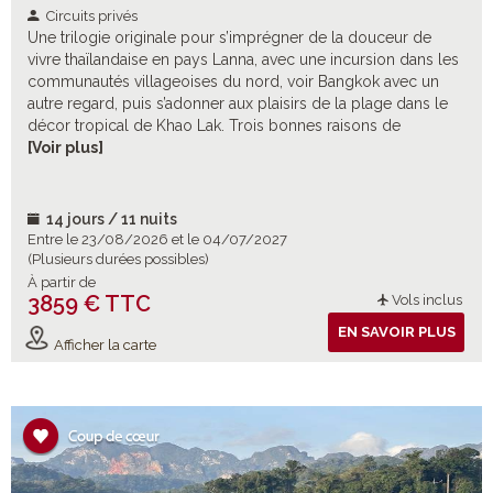
Circuits privés
Une trilogie originale pour s’imprégner de la douceur de
vivre thaïlandaise en pays Lanna, avec une incursion dans les
communautés villageoises du nord, voir Bangkok avec un
autre regard, puis s’adonner aux plaisirs de la plage dans le
décor tropical de Khao Lak. Trois bonnes raisons de
(re)découvrir la Thaïlande.
[Voir plus]
14 jours / 11 nuits
Entre le 23/08/2026 et le 04/07/2027
(Plusieurs durées possibles)
À partir de
3859 € TTC
Vols inclus
EN SAVOIR PLUS
Afficher la carte