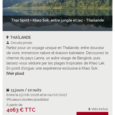
Thai Spirit + Khao Sok, entre jungle et lac - Thailande
THAÏLANDE
Circuits privés
Partez pour un voyage unique en Thaïlande, entre douceur
de vivre, immersion nature et évasion balnéaire. Découvrez le
charme du pays Lanna, un autre visage de Bangkok, puis
laissez-vous séduire par les plages tropicales de Khao Lak.
En point d’orgue, une expérience exclusive à Khao Sok :
rencontre avec les éléphants dans un sanctuaire respectueux
[Voir plus]
et nuit magique sous tente, sur le lac Cheow Lan, au cœur de
la jungle.
13 jours / 10 nuits
Entre le 23/08/2026 et le 04/07/2027
(Plusieurs durées possibles)
À partir de
4063 € TTC
Vols inclus