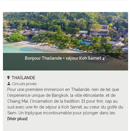
Bonjour Thailande + séjour Koh Samet 4*
THAÏLANDE
Circuits privés
Pour une première immersion en Thaïlande, rien de tel que
l'expérience unique de Bangkok, la ville étincelante, et de
Chiang Maï, l'incarnation de la tradition. Et pour finir, cap au
sud avec une fin de séjour à Koh Samet, au cœur du golfe du
Siam. Un triptyque incontournable pour plonger dans les
charmes envoûtants de ce merveilleux pays ! Et pour enrichir
[Voir plus]
ce cocktail-découverte, de nombreuses excursions
optionnelles à choisir selon vos envies !