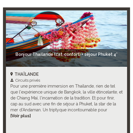
Bonjour Thailande (cat. confort) + séjour Phuket 4*
THAÏLANDE
Circuits privés
Pour une première immersion en Thaïlande, rien de tel
que l'expérience unique de Bangkok, la ville étincelante, et
de Chiang Maï, l'incarnation de la tradition. Et pour finir,
cap au sud avec une fin de séjour à Phuket, la star de la
mer d’Andaman. Un triptyque incontournable pour
plonger dans les charmes envoûtants de ce merveilleux
[Voir plus]
pays ! Et pour enrichir ce cocktail-découverte, de
nombreuses excursions optionnelles à choisir selon vos