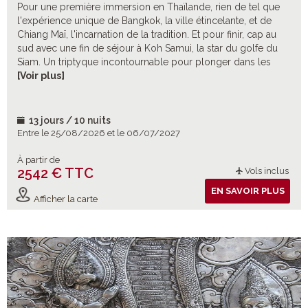
Pour une première immersion en Thaïlande, rien de tel que
l'expérience unique de Bangkok, la ville étincelante, et de
Chiang Maï, l'incarnation de la tradition. Et pour finir, cap au
sud avec une fin de séjour à Koh Samui, la star du golfe du
Siam. Un triptyque incontournable pour plonger dans les
charmes envoûtants de ce merveilleux pays ! Et pour enrichir
[Voir plus]
ce cocktail-découverte, de nombreuses excursions
optionnelles à choisir selon vos envies !
13 jours / 10 nuits
Entre le 25/08/2026 et le 06/07/2027
À partir de
2542 € TTC
Vols inclus
EN SAVOIR PLUS
Afficher la carte