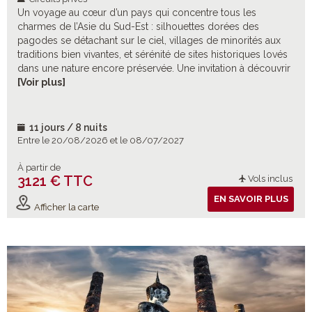
Un voyage au cœur d’un pays qui concentre tous les
charmes de l’Asie du Sud-Est : silhouettes dorées des
pagodes se détachant sur le ciel, villages de minorités aux
traditions bien vivantes, et sérénité de sites historiques lovés
dans une nature encore préservée. Une invitation à découvrir
une Thaïlande authentique, où chaque paysage, chaque
[Voir plus]
rencontre et chaque tradition révèle la richesse d’un
patrimoine vivant.
11 jours / 8 nuits
Entre le 20/08/2026 et le 08/07/2027
À partir de
3121 € TTC
Vols inclus
EN SAVOIR PLUS
Afficher la carte