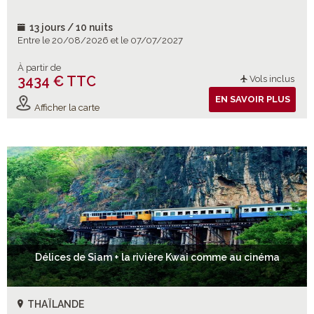
des Anges avec ses contrastes captivants, entre traditions
vivantes et art de vivre local. Avec en toile de fond, partout, la
13 jours / 10 nuits
générosité et la chaleur incomparable de l’accueil thaïlandais.
Entre le 20/08/2026 et le 07/07/2027
À partir de
3434 € TTC
Vols inclus
EN SAVOIR PLUS
Afficher la carte
Délices de Siam + la rivière Kwai comme au cinéma
THAÏLANDE