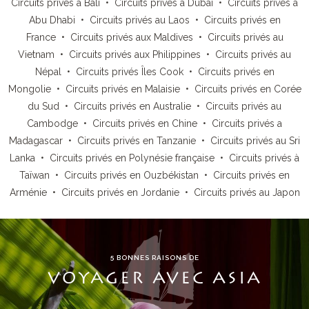
Circuits privés à Bali
•
Circuits privés à Dubaï
•
Circuits privés à
Abu Dhabi
•
Circuits privés au Laos
•
Circuits privés en
France
•
Circuits privés aux Maldives
•
Circuits privés au
Vietnam
•
Circuits privés aux Philippines
•
Circuits privés au
Népal
•
Circuits privés Îles Cook
•
Circuits privés en
Mongolie
•
Circuits privés en Malaisie
•
Circuits privés en Corée
du Sud
•
Circuits privés en Australie
•
Circuits privés au
Cambodge
•
Circuits privés en Chine
•
Circuits privés a
Madagascar
•
Circuits privés en Tanzanie
•
Circuits privés au Sri
Lanka
•
Circuits privés en Polynésie française
•
Circuits privés à
Taïwan
•
Circuits privés en Ouzbékistan
•
Circuits privés en
Arménie
•
Circuits privés en Jordanie
•
Circuits privés au Japon
5 BONNES RAISONS DE
VOYAGER AVEC ASIA