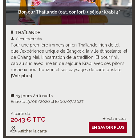
Bonjour Thailande (cat. confort) + séjour Krabi 4*
THAÏLANDE
Circuits privés
Pour une première immersion en Thaïlande, rien de tel
que l'expérience unique de Bangkok, la ville étincelante, et
de Chiang Maï, l'incarnation de la tradition. Et pour finir,
cap au sud avec une fin de séjour à Krabi avec ses pitons
rocheux pour horizon et ses paysages de carte postale.
Un triptyque incontournable pour plonger dans les
[Voir plus]
charmes envoûtants de ce merveilleux pays ! Et pour
enrichir ce cocktail-découverte, de nombreuses
excursions optionnelles à choisir selon vos envies !
13 jours / 10 nuits
Entre le 13/08/2026 et le 06/07/2027
À partir de
2043 € TTC
Vols inclus
EN SAVOIR PLUS
Afficher la carte