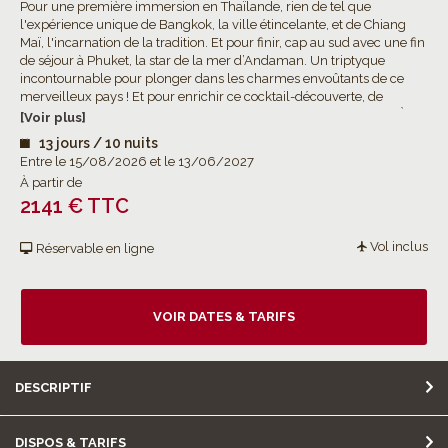
Pour une première immersion en Thaïlande, rien de tel que
l'expérience unique de Bangkok, la ville étincelante, et de Chiang
Maï, l'incarnation de la tradition. Et pour finir, cap au sud avec une fin
de séjour à Phuket, la star de la mer d’Andaman. Un triptyque
incontournable pour plonger dans les charmes envoûtants de ce
merveilleux pays ! Et pour enrichir ce cocktail-découverte, de
nombreuses excursions optionnelles à choisir selon vos envies ! À
[Voir plus]
découvrir au fil d’hébergements en catégorie supérieure.
13 jours / 10 nuits
Entre le 15/08/2026 et le 13/06/2027
À partir de
2141 € TTC
Vol inclus
Réservable en ligne
VOIR DATES & TARIFS
DESCRIPTIF
DISPOS & TARIFS