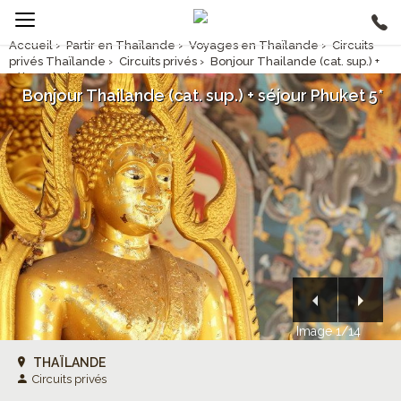
Accueil
›
Partir en Thaïlande
›
Voyages en Thaïlande
›
Circuits
privés Thaïlande
›
Circuits privés
›
Bonjour Thailande (cat. sup.) +
séjour Phuket 5*
Bonjour Thailande (cat. sup.) + séjour Phuket 5*
Image 1/14
THAÏLANDE
Circuits privés