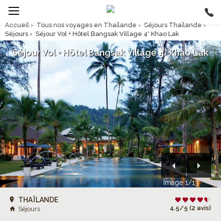
Accueil
›
Tous nos voyages en Thaïlande
›
Séjours Thaïlande
›
Séjours
›
Séjour Vol + Hôtel Bangsak Village 4* Khao Lak
Séjour Vol + Hôtel Bangsak Village 4* Khao Lak
Image 1/13
THAÏLANDE
4.5/5 (2 avis)
Séjours