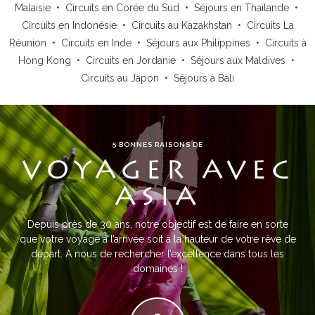
Malaisie
•
Circuits en Corée du Sud
•
Séjours en Thaïlande
•
Circuits en Indonésie
•
Circuits au Kazakhstan
•
Circuits La
Réunion
•
Circuits en Inde
•
Séjours aux Philippines
•
Circuits à
Hong Kong
•
Circuits en Jordanie
•
Séjours aux Maldives
•
Circuits au Japon
•
Séjours à Bali
5 BONNES RAISONS DE
VOYAGER AVEC
ASIA
Depuis près de 30 ans, notre objectif est de faire en sorte
que votre voyage à l’arrivée soit à la hauteur de votre rêve de
départ. A nous de rechercher l’excellence dans tous les
domaines !