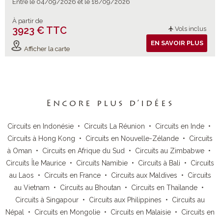
Entre le 04/09/2026 et le 18/09/2026
À partir de
3923 € TTC
Vols inclus
EN SAVOIR PLUS
Afficher la carte
Encore plus d’idées
Circuits en Indonésie
•
Circuits La Réunion
•
Circuits en Inde
•
Circuits à Hong Kong
•
Circuits en Nouvelle-Zélande
•
Circuits
à Oman
•
Circuits en Afrique du Sud
•
Circuits au Zimbabwe
•
Circuits Île Maurice
•
Circuits Namibie
•
Circuits à Bali
•
Circuits
au Laos
•
Circuits en France
•
Circuits aux Maldives
•
Circuits
au Vietnam
•
Circuits au Bhoutan
•
Circuits en Thaïlande
•
Circuits à Singapour
•
Circuits aux Philippines
•
Circuits au
Népal
•
Circuits en Mongolie
•
Circuits en Malaisie
•
Circuits en