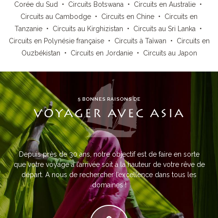
Corée du Sud
•
Circuits Botswana
•
Circuits en Australie
•
Circuits au Cambodge
•
Circuits en Chine
•
Circuits en
Tanzanie
•
Circuits au Kirghizistan
•
Circuits au Sri Lanka
•
Circuits en Polynésie française
•
Circuits à Taïwan
•
Circuits en
Ouzbékistan
•
Circuits en Jordanie
•
Circuits au Japon
5 BONNES RAISONS DE
VOYAGER AVEC ASIA
Depuis près de 30 ans, notre objectif est de faire en sorte
que votre voyage à l’arrivée soit à la hauteur de votre rêve de
départ. A nous de rechercher l’excellence dans tous les
domaines !