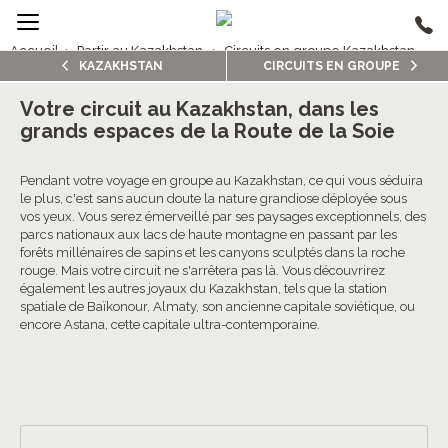
Accueil
›
Partir au Kazakhstan
›
Circuits en groupe Kazakhstan
KAZAKHSTAN
CIRCUITS EN GROUPE
1/5
Circuits en groupe Kazakhstan
Votre circuit au Kazakhstan, dans les
grands espaces de la Route de la Soie
3.9/5 (12 avis clients)
Pendant votre voyage en groupe au Kazakhstan, ce qui vous séduira
le plus, c'est sans aucun doute la nature grandiose déployée sous
vos yeux. Vous serez émerveillé par ses paysages exceptionnels, des
parcs nationaux aux lacs de haute montagne en passant par les
forêts millénaires de sapins et les canyons sculptés dans la roche
rouge. Mais votre circuit ne s'arrêtera pas là. Vous découvrirez
également les autres joyaux du Kazakhstan, tels que la station
spatiale de Baïkonour, Almaty, son ancienne capitale soviétique, ou
encore Astana, cette capitale ultra-contemporaine.