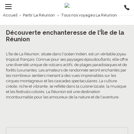
Accueil
›
Partir La Réunion
›
Tous nos voyages La Réunion
1/5
Voyages La Réunion
Découverte enchanteresse de l'Île de la
Réunion
L'île de La Réunion, située dans l'océan Indien, est un véritable joyau
tropical français. Connue pour ses paysages époustouflants, elle offre
une diversité unique de volcans actifs, de plages paradisiaques et de
forêts luxuriantes. Les amateurs de randonnée seront enchantés par
les nombreux sentiers menant à des vues imprenables sur les
cirques montagneux et les cascades spectaculaires. La culture
créole, riche et vibrante, se reflète dans la cuisine locale, la musique
et les festivals colorés. La Réunion est une destination
incontournable pour les amoureux de la nature et de l'aventure.