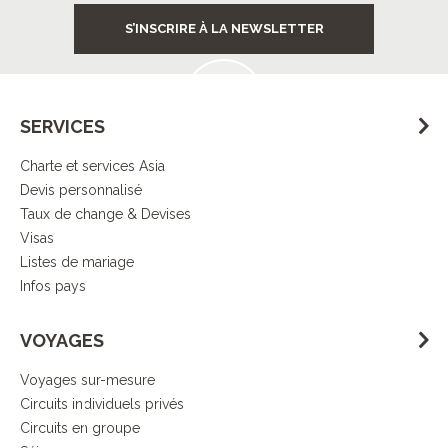
Services
S’INSCRIRE À LA NEWSLETTER
à destination
SERVICES
Charte et services Asia
Contrôle
Devis personnalisé
de la qualité
Taux de change & Devises
Visas
Listes de mariage
Infos pays
Démarche
VOYAGES
responsable
Voyages sur-mesure
Circuits individuels privés
DECOUVRIR L’ESPRIT ASIA
Circuits en groupe