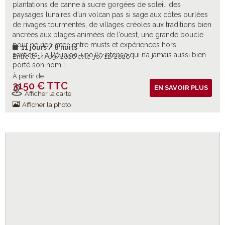
plantations de canne à sucre gorgées de soleil, des
paysages lunaires d’un volcan pas si sage aux côtes ourlées
de rivages tourmentés, de villages créoles aux traditions bien
ancrées aux plages animées de l’ouest, une grande boucle
pour ne rien rater, entre musts et expériences hors
11 jours / 8 nuits
sentiers. La Réunion, une île intense qui n’a jamais aussi bien
Entre le 14/09/2026 et le 30/11/2026
porté son nom !
À partir de
3150 € TTC
Vols inclus
EN SAVOIR PLUS
Afficher la carte
Afficher la photo