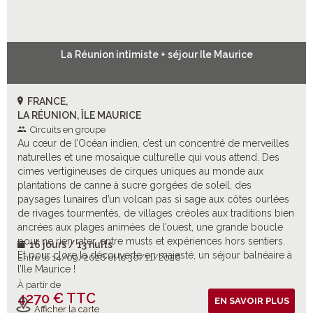
La Réunion intimiste + séjour Ile Maurice
FRANCE,
LA RÉUNION, ÎLE MAURICE
Circuits en groupe
Au cœur de l’Océan indien, c’est un concentré de merveilles
naturelles et une mosaïque culturelle qui vous attend. Des
cimes vertigineuses de cirques uniques au monde aux
plantations de canne à sucre gorgées de soleil, des
paysages lunaires d’un volcan pas si sage aux côtes ourlées
de rivages tourmentés, de villages créoles aux traditions bien
ancrées aux plages animées de l’ouest, une grande boucle
pour ne rien rater, entre musts et expériences hors sentiers.
16 jours / 13 nuits
Et pour clore la découverte en majesté, un séjour balnéaire à
Entre le 14/09/2026 et le 30/11/2026
l’Ile Maurice !
À partir de
4270 € TTC
Vols inclus
EN SAVOIR PLUS
Afficher la carte