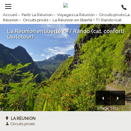
Accueil
›
Partir La Réunion
›
Voyages La Réunion
›
Circuits privés La
Réunion
›
Circuits privés
›
La Réunion en liberté + Ti' Rando (cat.
confort) (autotour)
La Réunion en liberté + Ti' Rando (cat. confort)
(autotour)
Image 1/11
LA RÉUNION
Circuits privés