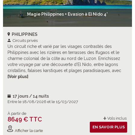
Magie Philippines + Evasion à El Nido 4*
PHILIPPINES
Circuits privés
Un circuit riche et varié par les visages contrastés des
Philippines avec les rizières en terrasses des Ifugaos et le
charme colonial de la côte au nord de Luzon. Enrichissez
votre voyage par une découverte d’El Nido, entre lagons
cristallins, falaises karstiques et plages paradisiaques, avec
excursions incluses à choisir sur place selon vos envies pour
[Voir plus]
un séjour d’émerveillement et d’aventure inoubliable.
17 jours / 14 nuits
Entre le 18/08/2026 et le 15/03/2027
À partir de
8649 € TTC
Vols inclus
EN SAVOIR PLUS
Afficher la carte