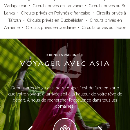
Madagascar
•
Circuits privés en Tanzanie
•
Circuits privés au Sri
Lanka
•
Circuits privés en Polynésie française
•
Circuits privés à
Taïwan
•
Circuits privés en Ouzbékistan
•
Circuits privés en
Arménie
•
Circuits privés en Jordanie
•
Circuits privés au Japon
5 BONNES RAISONS DE
VOYAGER AVEC ASIA
Depuis près de 30 ans, notre objectif est de faire en sorte
que votre voyage à l’arrivée soit à la hauteur de votre rêve de
départ. A nous de rechercher l’excellence dans tous les
domaines !