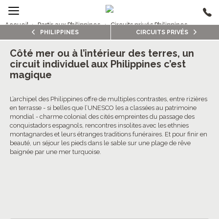
Accueil
›
Partir aux Philippines
›
Circuits privés Philippines
PHILIPPINES
CIRCUITS PRIVÉS
2/5
Circuits privés Philippines
Côté mer ou à l’intérieur des terres, un
circuit individuel aux Philippines c’est
magique
L’archipel des Philippines offre de multiples contrastes, entre rizières
en terrasse - si belles que l’UNESCO les a classées au patrimoine
mondial - charme colonial des cités empreintes du passage des
conquistadors espagnols, rencontres insolites avec les ethnies
montagnardes et leurs étranges traditions funéraires. Et pour finir en
beauté, un séjour les pieds dans le sable sur une plage de rêve
baignée par une mer turquoise.