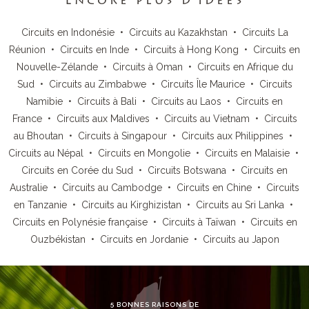
Encore plus d’idées
Circuits en Indonésie
•
Circuits au Kazakhstan
•
Circuits La
Réunion
•
Circuits en Inde
•
Circuits à Hong Kong
•
Circuits en
Nouvelle-Zélande
•
Circuits à Oman
•
Circuits en Afrique du
Sud
•
Circuits au Zimbabwe
•
Circuits Île Maurice
•
Circuits
Namibie
•
Circuits à Bali
•
Circuits au Laos
•
Circuits en
France
•
Circuits aux Maldives
•
Circuits au Vietnam
•
Circuits
au Bhoutan
•
Circuits à Singapour
•
Circuits aux Philippines
•
Circuits au Népal
•
Circuits en Mongolie
•
Circuits en Malaisie
•
Circuits en Corée du Sud
•
Circuits Botswana
•
Circuits en
Australie
•
Circuits au Cambodge
•
Circuits en Chine
•
Circuits
en Tanzanie
•
Circuits au Kirghizistan
•
Circuits au Sri Lanka
•
Circuits en Polynésie française
•
Circuits à Taïwan
•
Circuits en
Ouzbékistan
•
Circuits en Jordanie
•
Circuits au Japon
5 BONNES RAISONS DE