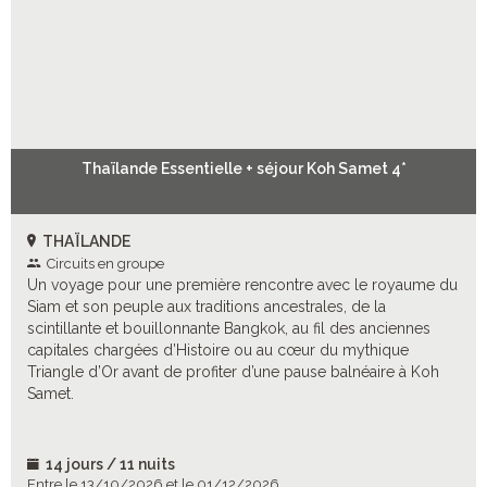
Thaïlande Essentielle + séjour Koh Samet 4*
THAÏLANDE
Circuits en groupe
Un voyage pour une première rencontre avec le royaume du
Siam et son peuple aux traditions ancestrales, de la
scintillante et bouillonnante Bangkok, au fil des anciennes
capitales chargées d’Histoire ou au cœur du mythique
Triangle d’Or avant de profiter d’une pause balnéaire à Koh
Samet.
14 jours / 11 nuits
Entre le 13/10/2026 et le 01/12/2026