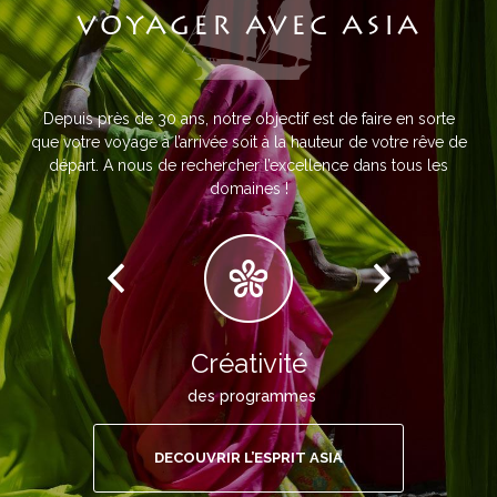
VOYAGER AVEC ASIA
Depuis près de 30 ans, notre objectif est de faire en sorte
que votre voyage à l’arrivée soit à la hauteur de votre rêve de
départ. A nous de rechercher l’excellence dans tous les
domaines !
Créativité
des programmes
DECOUVRIR L’ESPRIT ASIA