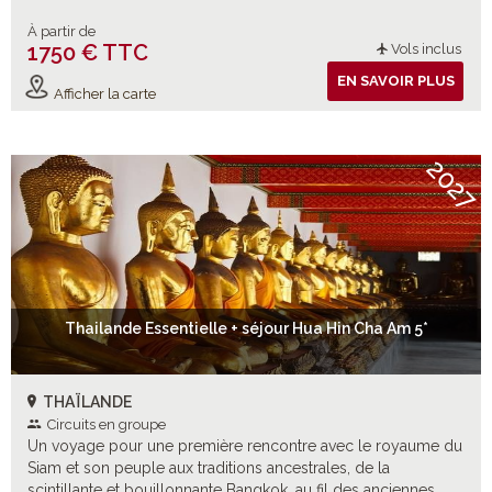
À partir de
1750 € TTC
Vols inclus
EN SAVOIR PLUS
Afficher la carte
2027
Thailande Essentielle + séjour Hua Hin Cha Am 5*
THAÏLANDE
Circuits en groupe
Un voyage pour une première rencontre avec le royaume du
Siam et son peuple aux traditions ancestrales, de la
scintillante et bouillonnante Bangkok, au fil des anciennes