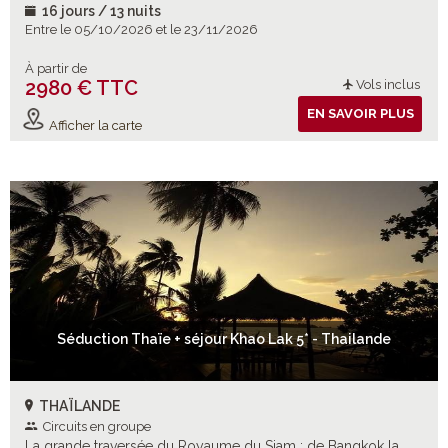
16 jours / 13 nuits
Entre le 05/10/2026 et le 23/11/2026
À partir de
2980 € TTC
Vols inclus
EN SAVOIR PLUS
Afficher la carte
Séduction Thaïe + séjour Khao Lak 5* - Thailande
THAÏLANDE
Circuits en groupe
La grande traversée du Royaume du Siam : de Bangkok la