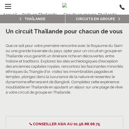
Accueil
›
Partir en Thaïlande
›
Circuits en groupe Thaïlande
THAÏLANDE
CIRCUITS EN GROUPE
2/5
Circuits en groupe Thaïlande
Un circuit Thaïlande pour chacun de vous
4.3/5 (177 avis clients)
Que ce soit pour votre première rencontre avec le Royaume du Siam
ou une grande traversée du pays, opter pour un circuit en groupe en
Thaïlande vous garantit un itinéraire riche en découvertes, entre
histoire et traditions. Explorez les sites archéologiques d'exception
des anciennes capitales royales, rencontrez les fascinantes minorités
ethniques du Triangle d'or, visitez les innombrables pagodes et
temples, plongez dans la luxuriance de la nature et ressentez le
dynamisme effervescent de Bangkok. Complétez cette expérience
inoubliable en Thaïlande en ajoutant un séjour sur une plage de rêve
à votre circuit de groupe en Thaïlande.
CONSEILLER ASIA AU 01.56.88.66.75