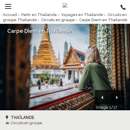
Accueil
›
Partir en Thaïlande
›
Voyages en Thaïlande
›
Circuits en
groupe Thaïlande
›
Circuits en groupe
›
Carpe Diem en Thaïlande
Carpe Diem en Thaïlande
Image 1/17
THAÏLANDE
Circuits en groupe