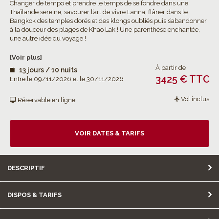
Changer de tempo et prendre le temps de se fondre dans une
Thaïlande sereine, savourer l’art de vivre Lanna, flâner dans le
Bangkok des temples dorés et des klongs oubliés puis s’abandonner
à la douceur des plages de Khao Lak ! Une parenthèse enchantée,
une autre idée du voyage !
[Voir plus]
À partir de
13 jours / 10 nuits
3425 € TTC
Entre le 09/11/2026 et le 30/11/2026
Vol inclus
Réservable en ligne
VOIR DATES & TARIFS
DESCRIPTIF
DISPOS & TARIFS