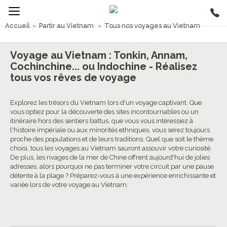
Accueil
›
Partir au Vietnam
›
Tous nos voyages au Vietnam
1/5
Voyages Vietnam
Voyage au Vietnam : Tonkin, Annam,
Cochinchine... ou Indochine - Réalisez
4.6/5 (544 avis clients)
tous vos rêves de voyage
Explorez les trésors du Vietnam lors d'un voyage captivant. Que
vous optiez pour la découverte des sites incontournables ou un
itinéraire hors des sentiers battus, que vous vous intéressiez à
l'histoire impériale ou aux minorités ethniques, vous serez toujours
proche des populations et de leurs traditions. Quel que soit le thème
choisi, tous les voyages au Vietnam sauront assouvir votre curiosité.
De plus, les rivages de la mer de Chine offrent aujourd'hui de jolies
adresses, alors pourquoi ne pas terminer votre circuit par une pause
détente à la plage ? Préparez-vous à une expérience enrichissante et
variée lors de votre voyage au Vietnam.