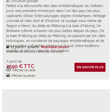
Circuits en groupe
Partez à la découverte des sites emblématiques du Vietnam
pour une première immersion dans l'un des pays les plus
captivants d'Asie. Entre paysages dignes d'estampes, héritage
colonial et cités d'art et d'histoire, le voyage vous mène de
Saïgon à Hanoï, du delta du Mékong à la baie d’Halong. Un
itinéraire rythmé, à travers les plus belles étapes du pays. De
la baie d’Halong au delta du Mékong, en passant par les cités
historiques, un condensé de paysages emblématiques et de
découvertes culturelles entre nord et sud, entre traditions
12 jours / 9 nuits
Nouvelle saison
vivantes et décors naturels d’exception.
Entre le 10/01/2027 et le 28/11/2027
À partir de
2590 € TTC
Vols inclus
EN SAVOIR PLUS
Afficher la carte
Afficher la photo