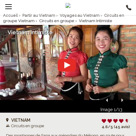
Accueil
›
Partir au Vietnam
›
Voyages au Vietnam
›
Circuits en
groupe Vietnam
›
Circuits en groupe
›
Vietnam Intimiste
Vietnam Intimiste
Image 1/13
VIETNAM
Circuits en groupe
4.6/5 (45 avis)
Des montagnes de Sapa aux méandres du Mékong, en route pour