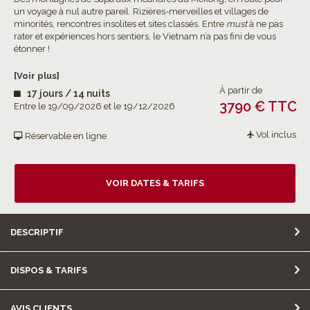
un voyage à nul autre pareil. Rizières-merveilles et villages de
minorités, rencontres insolites et sites classés. Entre
must
à ne pas
rater et expériences hors sentiers, le Vietnam n’a pas fini de vous
étonner !
[Voir plus]
À partir de
17 jours / 14 nuits
3790 € TTC
Entre le 19/09/2026 et le 19/12/2026
Vol inclus
Réservable en ligne
VOIR DATES & TARIFS
DESCRIPTIF
DISPOS & TARIFS
AVIS CLIENTS