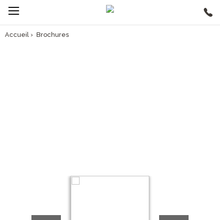
Accueil
›
Brochures
DECOUVRIR NOTRE
BROCHURE VOYAGES
Vous pouvez consulter notre brochure en ligne ou venir la
chercher directement dans l'une de nos agences.
Pour savoir où nous trouver, c'est par ici :
https://www.asia.fr/contact-asia
.