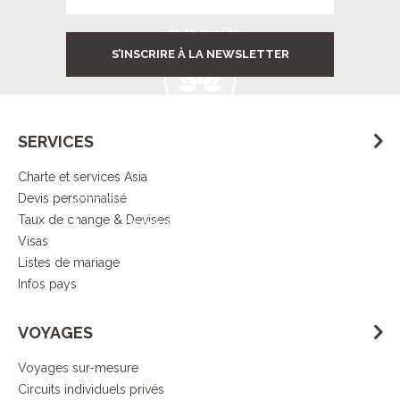
Contrôle
de la qualité
S’INSCRIRE À LA NEWSLETTER
SERVICES
Démarche
responsable
Charte et services Asia
Devis personnalisé
Taux de change & Devises
DECOUVRIR L’ESPRIT ASIA
Visas
Listes de mariage
Infos pays
VOYAGES
Voyages sur-mesure
Circuits individuels privés