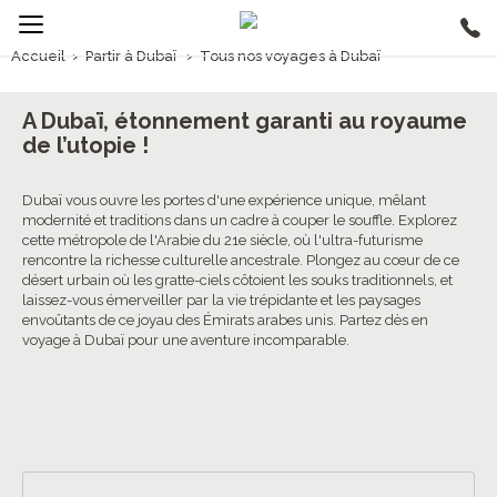
Accueil
›
Partir à Dubaï
›
Tous nos voyages à Dubaï
1/5
Voyages Dubaï
A Dubaï, étonnement garanti au royaume
de l’utopie !
4.4/5 (25 avis clients)
Dubaï vous ouvre les portes d'une expérience unique, mêlant
modernité et traditions dans un cadre à couper le souffle. Explorez
cette métropole de l'Arabie du 21e siècle, où l'ultra-futurisme
rencontre la richesse culturelle ancestrale. Plongez au cœur de ce
désert urbain où les gratte-ciels côtoient les souks traditionnels, et
laissez-vous émerveiller par la vie trépidante et les paysages
envoûtants de ce joyau des Émirats arabes unis. Partez dès en
voyage à Dubaï pour une aventure incomparable.