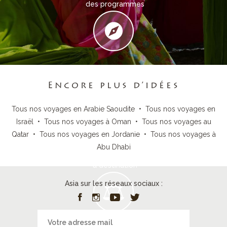
des programmes
Connaissance
du terrain
Encore plus d’idées
Tous nos voyages en Arabie Saoudite
•
Tous nos voyages en
Israël
•
Tous nos voyages à Oman
•
Tous nos voyages au
Qatar
•
Tous nos voyages en Jordanie
•
Tous nos voyages à
Services
Abu Dhabi
à destination
Asia sur les réseaux sociaux :