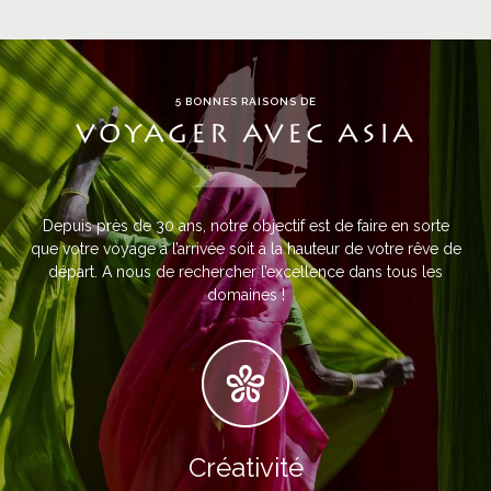
5 BONNES RAISONS DE
VOYAGER AVEC ASIA
Depuis près de 30 ans, notre objectif est de faire en sorte
que votre voyage à l’arrivée soit à la hauteur de votre rêve de
départ. A nous de rechercher l’excellence dans tous les
domaines !
Créativité