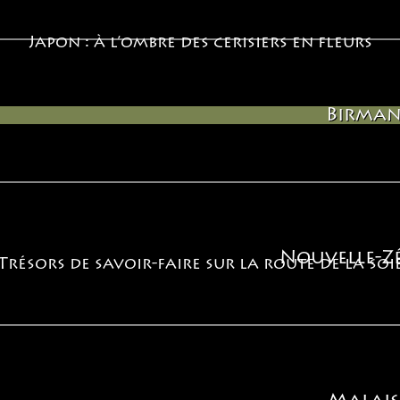
minoritaires environnantes.
Japon : à l’ombre des cerisiers en fleurs
Birman
ACTIVITES DE
PARTAGE
Nouvelle-Z
Trésors de savoir-faire sur la route de la soi
Il nous semble important de nous engager pour
diverses causes qui nous touchent et vous faire
participer à des rencontres sur place avec les
populations concernées lorsque c’est possible.