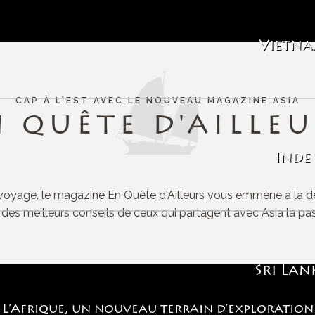
PASSEURS
D’ASIE
Vietn
Parce que nous croyons que la découverte de l’autre
nous enrichit, nous souhaitons vous faire découvrir
CAP À L'EST AVEC LE NOUVEAU MAGAZINE ASIA
des cultures et des traditions aux antipodes de nos
N QUÊTE D'AILLEU
repères occidentaux.
Inde
u voyage, le magazine En Quête d'Ailleurs vous emmène à la d
t des meilleurs conseils de ceux qui partagent avec Asia la pass
AVANT TOUT, LE
RESPECT
Sri Lan
L’Afrique, un nouveau terrain d’exploration