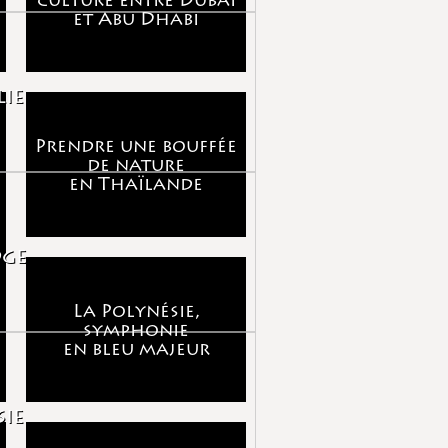
culture entre Dubaï
et Abu Dhabi
ie
Prendre une bouffée
de nature
en Thaïlande
ge
La Polynésie,
symphonie
en bleu majeur
ie