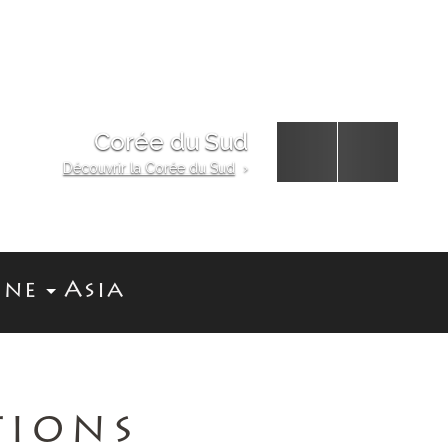
Corée du Sud
Previous
Next
Découvrir la Corée du Sud
›
ine
Asia
TIONS