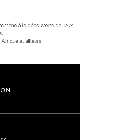
 emmène à la découverte de lieux
s.
frique et ailleurs
ion