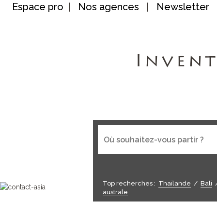
Espace pro
|
Nos agences
|
Newsletter
Invent
Top recherches :
Thaïlande
/
Bali
australe