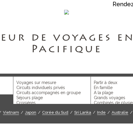
Rende
eur de voyages en
Pacifique
/
Vietnam
/
Japon
/
Corée du Sud
/
Sri Lanka
/
Inde
/
Australie