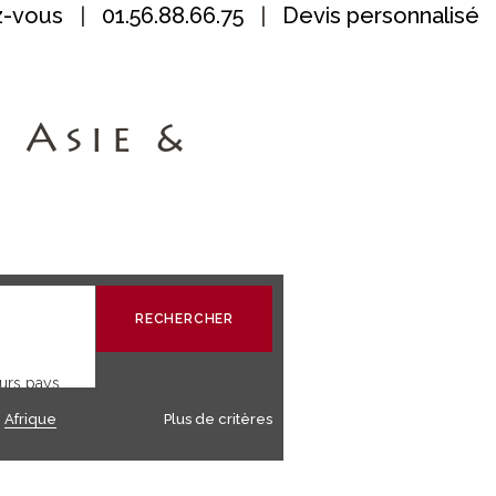
z-vous
|
01.56.88.66.75
|
Devis personnalisé
 Asie &
/
Afrique
Plus de critères