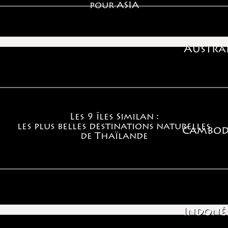
pour ASIA
Notre action en Asie et les voyages que nous y
organisons s’effectuent dans le plus grand respect
des valeurs, des traditions et des équilibres des
Austral
populations sur place.
Les 9 îles Similan :
les plus belles destinations naturelles
Cambod
de Thaïlande
SOUTIEN LOCAL AUX
COMMUNAUTES
Au travers de ses créations-produits dans les
différents pays d’Asie, Asia privilégie l’emploi et la
Indonés
formation des populations locales et des ethnies