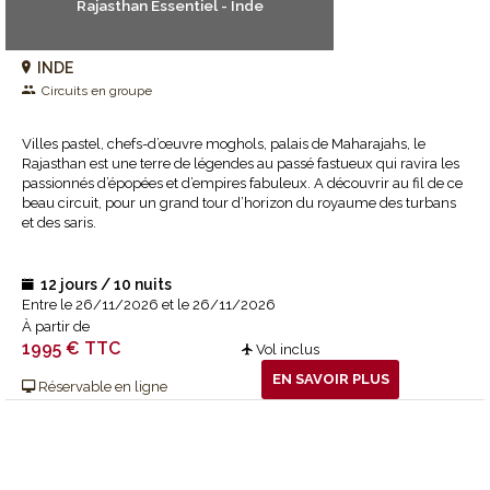
Rajasthan Essentiel - Inde
INDE
Circuits en groupe
Villes pastel, chefs-d’œuvre moghols, palais de Maharajahs, le
Rajasthan est une terre de légendes au passé fastueux qui ravira les
passionnés d’épopées et d’empires fabuleux. A découvrir au fil de ce
beau circuit, pour un grand tour d’horizon du royaume des turbans
et des saris.
12 jours / 10 nuits
Entre le 26/11/2026 et le 26/11/2026
À partir de
1995 € TTC
Vol inclus
EN SAVOIR PLUS
Réservable en ligne