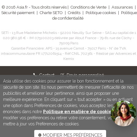
© 2016 Asia.fr - Tous droits réservés |
Conditions de Vente
|
Assurances
|
Sécurité paiement
|
Charte SETO
|
Crédits
|
Politique cookies
|
Politique
de confidentialité
SETI - 13 Rue Madeleine Michelis - 92200 Neuilly Sur Seine - SAS au capital de 1
020 980,96 € - IM 075100203 délivrée par Atout France - 79-81 rue de Clichy -
75009 Paris
Garantie Financière: APS - 15 avenue Carnot - 75017 Paris - N° de TVA
intracommunautaire FR 17712061514 - Réf CNIL 702361 - Réalisé par Advences et
Kernix
Contact
Devis personnalisé
Asia utilise des cookies pour assurer le bon fonctionnement et la
sécurité de son site. Ils nous permettent de mesurer l'efficacité de nos
publicités et améliorer leur pertinence, ainsi que proposer une
meilleure expérience. En cliquant sur « tout accepter » ou en activant
une option dans Préférences de cookies, vous acceptez les conditions
énoncées dans notre
Politique en matière de cookies
. Pour
modifier vos préférences ou retirer votre consentement, vous devez
mettre à jour vos Préférences de cookies.
MODIFIER MES PRÉFÉRENCES