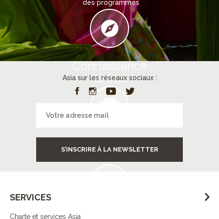
des programmes
Connaissance
Asia sur les réseaux sociaux :
du terrain
Services
S’INSCRIRE À LA NEWSLETTER
à destination
SERVICES
Charte et services Asia