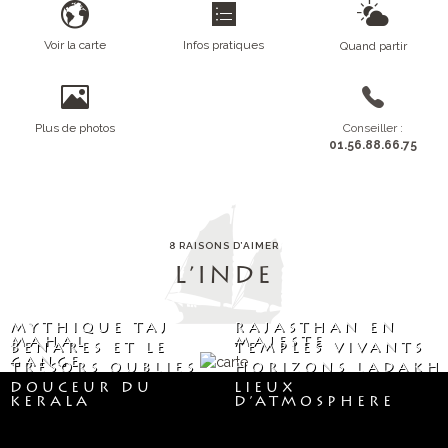
Voir la carte
Infos pratiques
Quand partir
Plus de photos
Conseiller :
01.56.88.66.75
8 RAISONS D’AIMER
L’INDE
MYTHIQUE TAJ
RAJASTHAN EN
MAHAL
MAJESTE
BENARES ET LE
TEMPLES VIVANTS
GANGE
TRESORS OUBLIES
HORIZONS LADAKH
DOUCEUR DU
LIEUX
KERALA
D’ATMOSPHERE