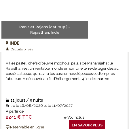
Ranis et Rajahs (cat. sup.) -
Rajasthan, Inde
INDE
Circuits privés
Villes pastel, chefs-d’œuvre moghols, palais de Maharajahs : le
Rajasthan est un véritable monde en soi. Une terre de légendes au
Vous préférez un voyage sur
passé fastueux, qui ravira les passionnés d’épopées et d’empires
mesure en Inde ?
fabuleux. À découvrir au fil d’hébergements 4* et de charme.
Appelez-nous au 01.56.88.66.75 ou dites-nous ce
que vous cherchez.
11 jours / 9 nuits
Vous décidez, nous composerons un voyage à vos
Entre le 16/08/2026 et le 11/07/2027
À partir de
mesures !
2241 € TTC
Vol inclus
EN SAVOIR PLUS
Réservable en ligne