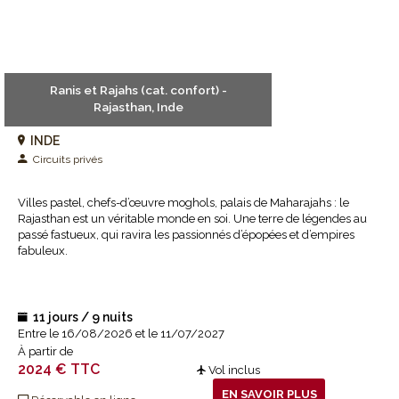
Ranis et Rajahs (cat. confort) -
Rajasthan, Inde
INDE
Circuits privés
Villes pastel, chefs-d’œuvre moghols, palais de Maharajahs : le
Rajasthan est un véritable monde en soi. Une terre de légendes au
passé fastueux, qui ravira les passionnés d’épopées et d’empires
fabuleux.
11 jours / 9 nuits
Entre le 16/08/2026 et le 11/07/2027
À partir de
2024 € TTC
Vol inclus
EN SAVOIR PLUS