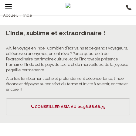
Accueil
›
Inde
1/5
Inde
L’Inde, sublime et extraordinaire !
4.6/5 (565 avis clients)
Ah, le voyage en Inde ! Combien d’écrivains et de grands voyageurs,
célèbres ou anonymes, en ont rêvé ? Parce qu’au-delà de
l’extraordinaire patrimoine culturel et de l’incroyable présence
humaine, l’Inde est le pays du sacré et du merveilleux, de la joyeuse
pagaille permanente.
A la fois terriblement belle et profondément déconcertante, l’Inde
étonne et dépayse au sens fort du terme et invite à revenir, encore et
encore !!!
CONSEILLER ASIA AU 01.56.88.66.75