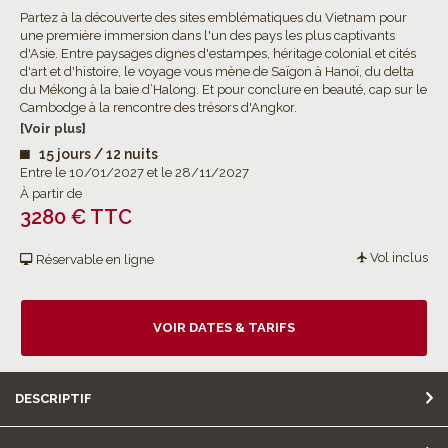
Partez à la découverte des sites emblématiques du Vietnam pour
une première immersion dans l'un des pays les plus captivants
d'Asie. Entre paysages dignes d'estampes, héritage colonial et cités
d'art et d'histoire, le voyage vous mène de Saïgon à Hanoï, du delta
du Mékong à la baie d’Halong. Et pour conclure en beauté, cap sur le
Cambodge à la rencontre des trésors d'Angkor.
[Voir plus]
15 jours / 12 nuits
Entre le 10/01/2027 et le 28/11/2027
À partir de
3280 € TTC
Vol inclus
Réservable en ligne
VOIR DATES & TARIFS
DESCRIPTIF