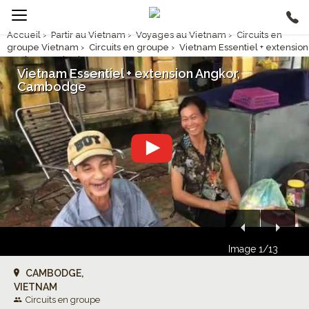
Accueil
›
Partir au Vietnam
›
Voyages au Vietnam
›
Circuits en
groupe Vietnam
›
Circuits en groupe
›
Vietnam Essentiel + extension
Angkor, Cambodge
Vietnam Essentiel + extension Angkor,
Cambodge
Image 1/13
CAMBODGE,
VIETNAM
Circuits en groupe