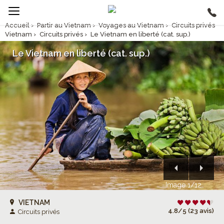
Accueil
›
Partir au Vietnam
›
Voyages au Vietnam
›
Circuits privés
Vietnam
›
Circuits privés
›
Le Vietnam en liberté (cat. sup.)
Le Vietnam en liberté (cat. sup.)
Image 1/12
VIETNAM
4.8/5 (23 avis)
Circuits privés