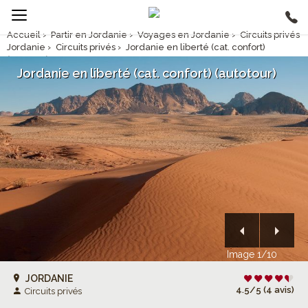
Accueil
›
Partir en Jordanie
›
Voyages en Jordanie
›
Circuits privés
Jordanie
›
Circuits privés
›
Jordanie en liberté (cat. confort)
(autotour)
Jordanie en liberté (cat. confort) (autotour)
Image 1/10
JORDANIE
4.5/5 (4 avis)
Circuits privés