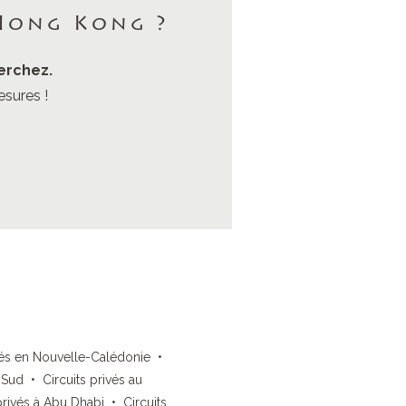
Hong Kong ?
erchez.
sures !
vés en Nouvelle-Calédonie
•
u Sud
•
Circuits privés au
privés à Abu Dhabi
•
Circuits