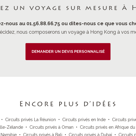
rez un voyage sur mesure à 
z-nous au 01.56.88.66.75 ou dites-nous ce que vous ch
écidez, nous composerons un voyage à Hong Kong à vos me
DEMANDER UN DEVIS PERSONNALISÉ
Encore plus d’idées
•
Circuits privés La Réunion
•
Circuits privés en Inde
•
Circuits pri
elle-Zélande
•
Circuits privés à Oman
•
Circuits privés en Afrique d
s Namibie
•
Circuits privés à Bali
•
Circuits privés à Dubaï
•
Circuits 