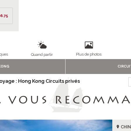
6.75
iques
Plus de photos
Quand partir
KONG
CIRCUI
voyage : Hong Kong Circuits privés
A VOUS RECOMM
CHIN