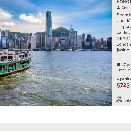
HONG 
Circu
Secret
Une déc
l’impér
par la v
de Xian
Longsh
Yangshu
[Voir p
rencontr
vibrant
17 jo
Entre l
À partir
5723
Affic