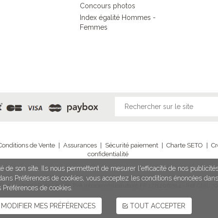
Concours photos
Index égalité Hommes -
Femmes
Conditions de Vente
|
Assurances
|
Sécurité paiement
|
Charte SETO
|
Cr
confidentialité
é de son site. Ils nous permettent de mesurer l'efficacité de nos publicit
illy Sur Seine - SAS au capital de 1 020 980,96 € - IM 075100203 délivrée par Ato
n dans Préférences de cookies, vous acceptez les conditions énoncées dan
 Carnot - 75017 Paris - N° de TVA intracommunautaire FR 17712061514 - Réf CNIL 70
s Préférences de cookies.
MODIFIER MES PRÉFÉRENCES
TOUT ACCEPTER