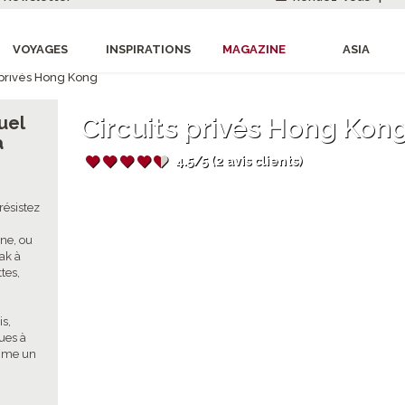
VOYAGES
INSPIRATIONS
MAGAZINE
ASIA
 privés Hong Kong
duel
Circuits privés Hong Kon
à
4.5/5 (2 avis clients)
résistez
ine, ou
eak à
tes,
is,
ues à
mme un