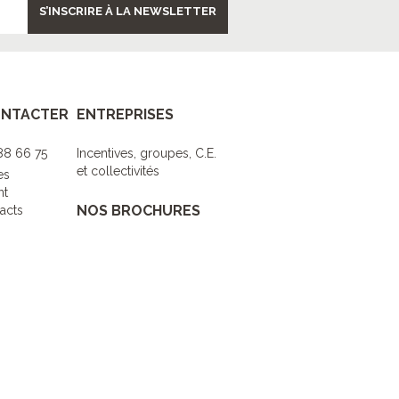
S’INSCRIRE À LA NEWSLETTER
ONTACTER
ENTREPRISES
 88 66 75
Incentives, groupes, C.E.
et collectivités
es
nt
NOS BROCHURES
acts