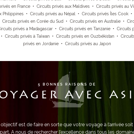
privés en France
•
Circuits privés aux Maldives
•
Circuits privés au 
x Philippines
•
Circuits privés au Népal
•
Circuits privés Îles Cook
•
Circuits privés en Corée du Sud
•
Circuits privés en Australie
•
Cir
ircuits privés a Madagascar
•
Circuits privés en Tanzanie
•
Circuits 
•
Circuits privés à Taïwan
•
Circuits privés en Ouzbékistan
•
Circuit
privés en Jordanie
•
Circuits privés au Japon
5 BONNES RAISONS DE
OYAGER AVEC AS
objectif est de faire en sorte que votre voyage à l’arrivée soit
part. A nous de rechercher l’excellence dans tous les domaine