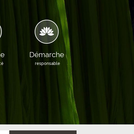
le
Démarche
té
responsable