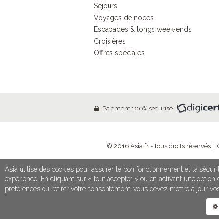
Séjours
Voyages de noces
Escapades & longs week-ends
Croisières
Offres spéciales
Paiement 100% sécurisé
© 2016 Asia.fr - Tous droits réservés |
Asia utilise des cookies pour assurer le bon fonctionnement et la sécurit
SETI - 13 Rue Madeleine Michelis - 92200 Neu
expérience. En cliquant sur « tout accepter » ou en activant une optio
Garantie Financière: APS - 15 avenue
préférences ou retirer votre consentement, vous devez mettre à jour vo