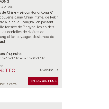
KONG
its privés
s de Chine + séjour Hong Kong 5*
ouverte d’une Chine intime, de Pékin
iale à la belle Shanghai, en passant
ille fortifiée de Pingyao, les soldats
, les dentelles de rizières de
eng et les paysages d’estampe de
o, un joli voyage hors sentiers entre
lus]
es et sites mythiques. Et pour finir, la
e Hong Kong et sa baie mythique.
urs / 14 nuits
e 16/08/2026 et le 16/12/2026
 de
 € TTC
Vols inclus
EN SAVOIR PLUS
her la carte