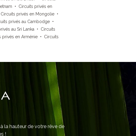
Vietnam
•
Circuits privés en
•
Circuits privés en Mongolie
•
cuits privés au Cambodge
•
privés au Sri Lanka
•
Circuits
s privés en Arménie
•
Circuits
IA
 à la hauteur de votre rêve de
s !