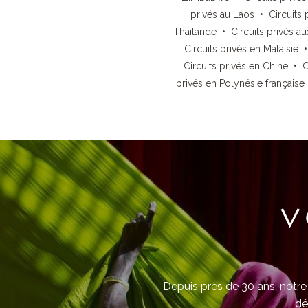
privés au Laos
•
Circuits 
Thaïlande
•
Circuits privés au
Circuits privés en Malaisie
Circuits privés en Chine
•
C
privés en Polynésie française
V
Depuis près de 30 ans, notre 
dé