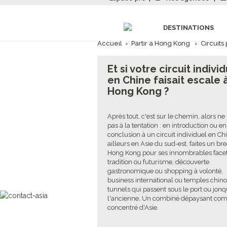
DESTINATIONS
Accueil
›
Partir à Hong Kong
›
Circuits
Et si votre circuit indivi
en Chine faisait escale 
Hong Kong ?
Après tout, c'est sur le chemin, alors ne 
pas à la tentation : en introduction ou en
conclusion à un circuit individuel en Ch
ailleurs en Asie du sud-est, faites un br
Hong Kong pour ses innombrables facet
tradition ou futurisme, découverte
gastronomique ou shopping à volonté,
business international ou temples chino
tunnels qui passent sous le port ou jonq
l'ancienne. Un combiné dépaysant co
concentré d'Asie.