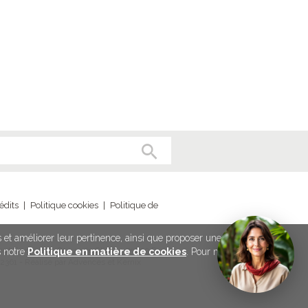
édits
|
Politique cookies
|
Politique de
és et améliorer leur pertinence, ainsi que proposer une meilleure
ut France - 79-81 rue de Clichy - 75009 Paris
s notre
Politique en matière de cookies
. Pour modifier vos
2361 - Réalisé par Advences et Kernix