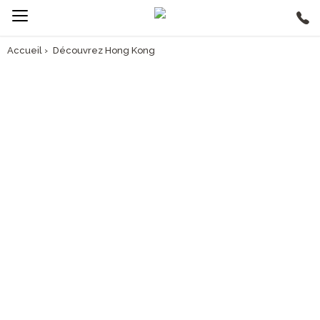
Accueil
›
Découvrez Hong Kong
AVANT DE PARTIR, PARCOUREZ NOTRE GUIDE VOYAGE
INFO VOYAGE HONG KONG
> Découvrez le pays
> Préparez votre voyage
> Découvrez nos circuits en groupe à Hong
Kong
> Découvrez nos circuits privés à Hong Kong