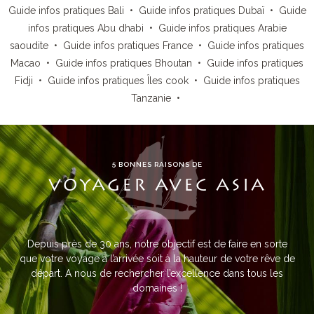
Guide infos pratiques Bali
•
Guide infos pratiques Dubaï
•
Guide
infos pratiques Abu dhabi
•
Guide infos pratiques Arabie
saoudite
•
Guide infos pratiques France
•
Guide infos pratiques
Macao
•
Guide infos pratiques Bhoutan
•
Guide infos pratiques
Fidji
•
Guide infos pratiques Îles cook
•
Guide infos pratiques
Tanzanie
•
5 BONNES RAISONS DE
VOYAGER AVEC ASIA
Depuis près de 30 ans, notre objectif est de faire en sorte
que votre voyage à l’arrivée soit à la hauteur de votre rêve de
départ. A nous de rechercher l’excellence dans tous les
domaines !