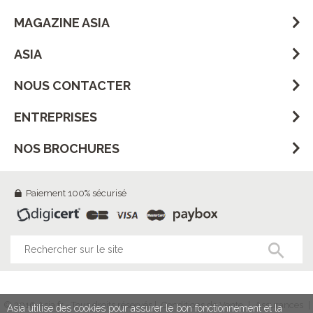
MAGAZINE ASIA
ASIA
NOUS CONTACTER
ENTREPRISES
NOS BROCHURES
Paiement 100% sécurisé
© 2016 Asia.fr - Tous droits réservés |
Conditions de Vente
|
Assurances
|
Asia utilise des cookies pour assurer le bon fonctionnement et la