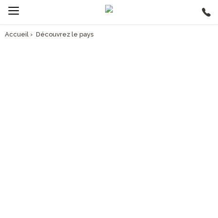
Accueil
›
Découvrez le pays
AVANT DE PARTIR, PARCOUREZ NOTRE GUIDE VOYAGE
INFO VOYAGE
KIRGHIZISTAN
> Découvrez le pays
> Préparez votre voyage
> Découvrez nos circuits en groupe au
Kirghizistan
> Trouvez un vol vers le Kirghizistan