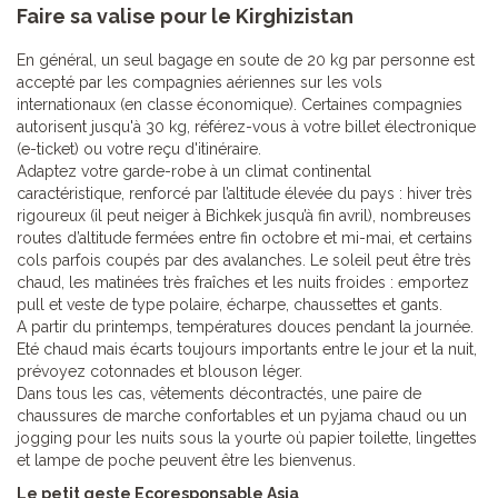
Faire sa valise pour le Kirghizistan
En général, un seul bagage en soute de 20 kg par personne est
accepté par les compagnies aériennes sur les vols
internationaux (en classe économique). Certaines compagnies
autorisent jusqu'à 30 kg, référez-vous à votre billet électronique
(e-ticket) ou votre reçu d'itinéraire.
Adaptez votre garde-robe à un climat continental
caractéristique, renforcé par l’altitude élevée du pays : hiver très
rigoureux (il peut neiger à Bichkek jusqu’à fin avril), nombreuses
routes d’altitude fermées entre fin octobre et mi-mai, et certains
cols parfois coupés par des avalanches. Le soleil peut être très
chaud, les matinées très fraîches et les nuits froides : emportez
pull et veste de type polaire, écharpe, chaussettes et gants.
A partir du printemps, températures douces pendant la journée.
Eté chaud mais écarts toujours importants entre le jour et la nuit,
prévoyez cotonnades et blouson léger.
Dans tous les cas, vêtements décontractés, une paire de
chaussures de marche confortables et un pyjama chaud ou un
jogging pour les nuits sous la yourte où papier toilette, lingettes
et lampe de poche peuvent être les bienvenus.
Le petit geste Ecoresponsable Asia