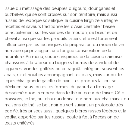
Issue du métissage des peuples ouïgours, dounganes et
ouzbèkes qui se sont croisés sur son territoire, mais aussi
russes de l’époque soviétique, la cuisine kirghize a intégré
recettes et saveurs traditionnelles d’Asie Centrale : basée
principalement sur les viandes de mouton, de bœuf et de
cheval ainsi que sur les produits laitiers, elle est fortement
influencée par les techniques de préparation du mode de vie
nomade qui privilégient une longue conservation de la
nourriture. Au menu, soupes inspirées de la cuisine chinoise,
chaussons à la vapeur ou beignets fourrés de viande et de
légumes, viandes grillées ou en ragoûts intégrant souvent les
abats, riz et nouilles accompagnant les plats, mais surtout le
lepeschka, grande galette de pain. Les produits laitiers se
déclinent sous toutes les formes, du yaourt au fromage
desséché qu’on trempera dans le thé au cœur de l’hiver. Côté
boissons, le thé, ou tchai qui donna leur nom aux chaikhanas ou
maisons de thé, se boit noir ou vert suivant un protocole très
codifié, très prisées aussi, quelques bières russes légères et la
vodka, apportée par les russes, coule à flot à l’occasion de
toasts enfiévrés.