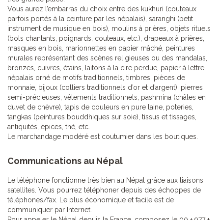
Vous aurez l’embarras du choix entre des kukhuri (couteaux
parfois portés à la ceinture par les népalais), saranghi (petit
instrument de musique en bois), moulins à prières, objets rituels
(bols chantants, poignards, couteaux, etc.), drapeaux à prières,
masques en bois, marionnettes en papier mâché, peintures
murales représentant des scènes religieuses ou des mandalas,
bronzes, cuivres, étains, laitons à la cire perdue, papier à lettre
népalais orné de motifs traditionnels, timbres, pièces de
monnaie, bijoux (colliers traditionnels d’or et d’argent), pierres
semi-précieuses, vêtements traditionnels, pashmina (châles en
duvet de chèvre), tapis de couleurs en pure laine, poteries,
tangkas (peintures bouddhiques sur soie), tissus et tissages,
antiquités, épices, thé, etc.
Le marchandage modéré est coutumier dans les boutiques.
Communications au Népal
Le téléphone fonctionne très bien au Népal grâce aux liaisons
satellites. Vous pourrez téléphoner depuis des échoppes de
téléphones/fax. Le plus économique et facile est de
communiquer par Internet.
Pour appeler le Népal depuis la France, composez le 00 + 977 +