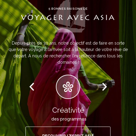
5 BONNES RAISONS DE
VOYAGER AVEC ASIA
Depuis près de 30 ans, notre objectif est de faire en sorte
que votre voyage à l’arrivée soit à la hauteur de votre rêve de
départ. A nous de rechercher l’excellence dans tous les
domaines !
Créativité
des programmes
DECOUVRIR L’ESPRIT ASIA