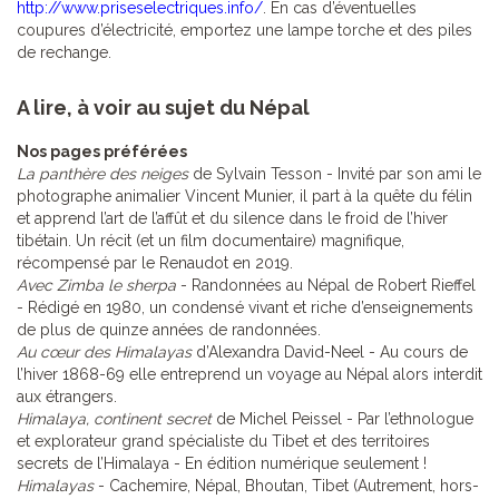
http://www.priseselectriques.info/
. En cas d’éventuelles
coupures d’électricité, emportez une lampe torche et des piles
de rechange.
A lire, à voir au sujet du Népal
Nos pages préférées
La panthère des neiges
de Sylvain Tesson - Invité par son ami le
photographe animalier Vincent Munier, il part à la quête du félin
et apprend l’art de l’affût et du silence dans le froid de l’hiver
tibétain. Un récit (et un film documentaire) magnifique,
récompensé par le Renaudot en 2019.
Avec Zimba le sherpa
- Randonnées au Népal de Robert Rieffel
- Rédigé en 1980, un condensé vivant et riche d’enseignements
de plus de quinze années de randonnées.
Au cœur des Himalayas
d’Alexandra David-Neel - Au cours de
l’hiver 1868-69 elle entreprend un voyage au Népal alors interdit
aux étrangers.
Himalaya, continent secret
de Michel Peissel - Par l’ethnologue
et explorateur grand spécialiste du Tibet et des territoires
secrets de l’Himalaya - En édition numérique seulement !
Himalayas
- Cachemire, Népal, Bhoutan, Tibet (Autrement, hors-