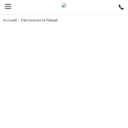
Accueil
›
Découvrez le Népal
AVANT DE PARTIR, PARCOUREZ NOTRE GUIDE VOYAGE
INFO VOYAGE NÉPAL
> Découvrez le pays
> Préparez votre voyage
> Découvrez nos circuits en groupe au Népal
> Découvrez nos circuits privés au Népal