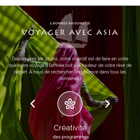
5 BONNES RAISONS DE
VOYAGER AVEC ASIA
Depuis près de 30 ans, notre objectif est de faire en sorte
que votre voyage à l’arrivée soit à la hauteur de votre rêve de
départ. A nous de rechercher l’excellence dans tous les
domaines !
Créativité
des programmes