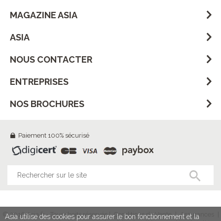
MAGAZINE ASIA
ASIA
NOUS CONTACTER
ENTREPRISES
NOS BROCHURES
Paiement 100% sécurisé
© 2016 Asia.fr - Tous droits réservés |
Conditions de Vente
|
Assurances
|
Asia utilise des cookies pour assurer le bon fonctionnement et la