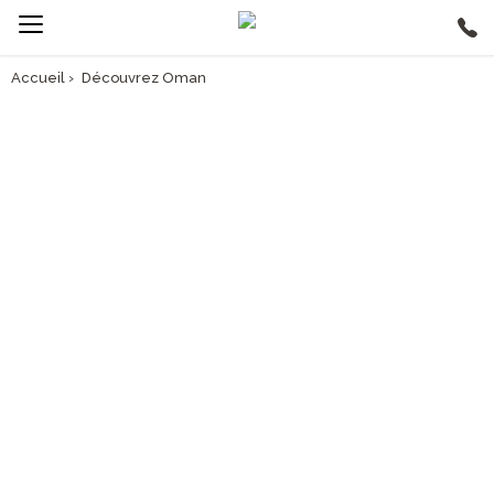
Accueil
›
Découvrez Oman
AVANT DE PARTIR, PARCOUREZ NOTRE GUIDE VOYAGE
INFO VOYAGE OMAN
> Découvrez le pays
> Préparez votre voyage
> Découvrez nos circuits en groupe à Oman
> Découvrez nos circuits privés à Oman