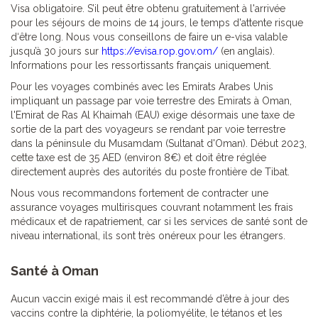
Visa obligatoire. S’il peut être obtenu gratuitement à l'arrivée
pour les séjours de moins de 14 jours, le temps d'attente risque
d‘être long. Nous vous conseillons de faire un e-visa valable
jusqu’à 30 jours sur
https://evisa.rop.gov.om/
(en anglais).
Informations pour les ressortissants français uniquement.
Pour les voyages combinés avec les Emirats Arabes Unis
impliquant un passage par voie terrestre des Emirats à Oman,
l'Emirat de Ras Al Khaimah (EAU) exige désormais une taxe de
sortie de la part des voyageurs se rendant par voie terrestre
dans la péninsule du Musamdam (Sultanat d'Oman). Début 2023,
cette taxe est de 35 AED (environ 8€) et doit être réglée
directement auprès des autorités du poste frontière de Tibat.
Nous vous recommandons fortement de contracter une
assurance voyages multirisques couvrant notamment les frais
médicaux et de rapatriement, car si les services de santé sont de
niveau international, ils sont très onéreux pour les étrangers.
Santé à Oman
Aucun vaccin exigé mais il est recommandé d’être à jour des
vaccins contre la diphtérie, la poliomyélite, le tétanos et les