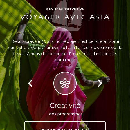
5 BONNES RAISONS DE
VOYAGER AVEC ASIA
Depuis près de 30 ans, notre objectif est de faire en sorte
que votre voyage à l’arrivée soit à la hauteur de votre rêve de
départ. A nous de rechercher l’excellence dans tous les
domaines !
Créativité
des programmes