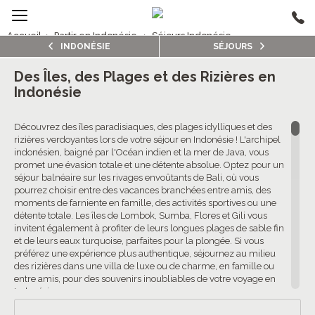
Accueil
›
Partir en Indonésie
›
Séjours Indonésie
INDONÉSIE
SÉJOURS
2/5
Séjours Indonésie
Des Îles, des Plages et des Rizières en
Indonésie
4.6/5 (13 avis clients)
Découvrez des îles paradisiaques, des plages idylliques et des
rizières verdoyantes lors de votre séjour en Indonésie ! L'archipel
indonésien, baigné par l'Océan indien et la mer de Java, vous
promet une évasion totale et une détente absolue. Optez pour un
séjour balnéaire sur les rivages envoûtants de Bali, où vous
pourrez choisir entre des vacances branchées entre amis, des
moments de farniente en famille, des activités sportives ou une
détente totale. Les îles de Lombok, Sumba, Flores et Gili vous
invitent également à profiter de leurs longues plages de sable fin
et de leurs eaux turquoise, parfaites pour la plongée. Si vous
préférez une expérience plus authentique, séjournez au milieu
des rizières dans une villa de luxe ou de charme, en famille ou
entre amis, pour des souvenirs inoubliables de votre voyage en
Indonésie.