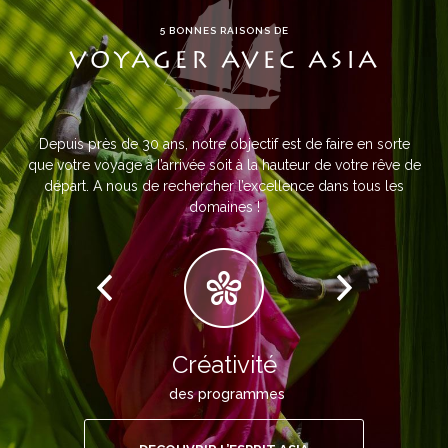
5 BONNES RAISONS DE
VOYAGER AVEC ASIA
Depuis près de 30 ans, notre objectif est de faire en sorte
que votre voyage à l’arrivée soit à la hauteur de votre rêve de
départ. A nous de rechercher l’excellence dans tous les
domaines !
Créativité
des programmes