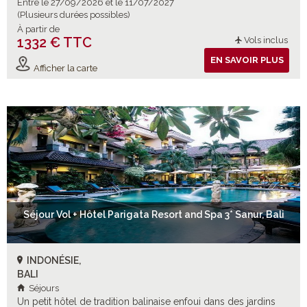
Entre le 27/09/2026 et le 11/07/2027
(Plusieurs durées possibles)
À partir de
1332 € TTC
Vols inclus
EN SAVOIR PLUS
Afficher la carte
Séjour Vol + Hôtel Parigata Resort and Spa 3* Sanur, Bali
INDONÉSIE,
BALI
Séjours
Un petit hôtel de tradition balinaise enfoui dans des jardins