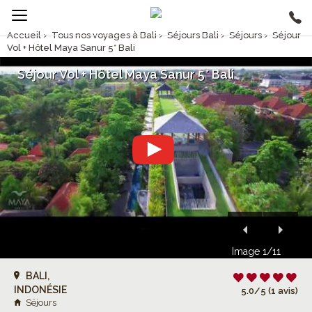
Accueil
›
Tous nos voyages à Bali
›
Séjours Bali
›
Séjours
›
Séjour
Vol + Hôtel Maya Sanur 5* Bali
Séjour Vol + Hôtel Maya Sanur 5* Bali
Image 1/11
BALI,
INDONÉSIE
5.0/5 (1 avis)
Séjours