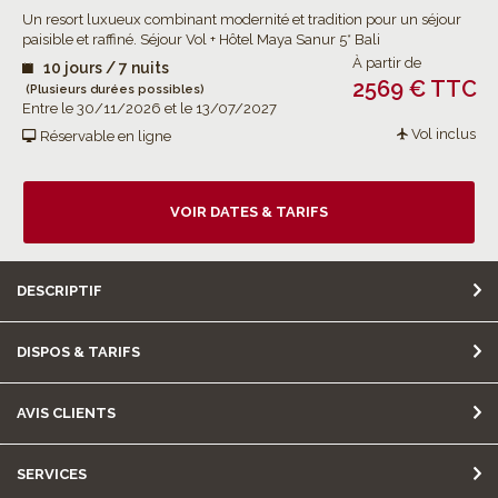
Un resort luxueux combinant modernité et tradition pour un séjour
paisible et raffiné. Séjour Vol + Hôtel Maya Sanur 5* Bali
À partir de
10 jours / 7 nuits
2569 € TTC
(Plusieurs durées possibles)
Entre le 30/11/2026 et le 13/07/2027
Vol inclus
Réservable en ligne
VOIR DATES & TARIFS
DESCRIPTIF
DISPOS & TARIFS
AVIS CLIENTS
SERVICES