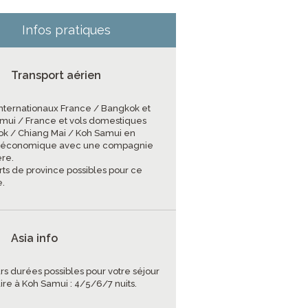
Infos pratiques
Transport aérien
 internationaux France / Bangkok et
mui / France et vols domestiques
k / Chiang Mai / Koh Samui en
e économique avec une compagnie
ère.
rts de province possibles pour ce
.
Asia info
rs durées possibles pour votre séjour
ire à Koh Samui : 4/5/6/7 nuits.