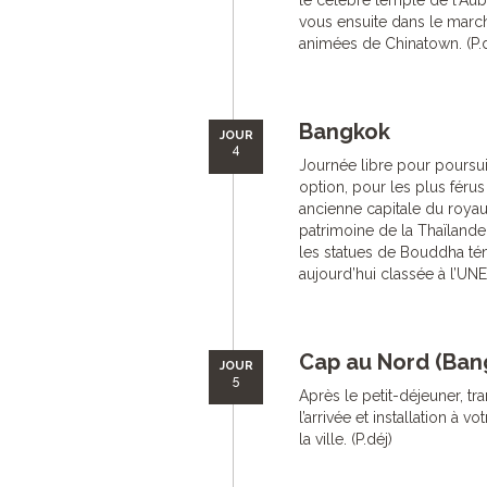
le célèbre temple de l'Au
vous ensuite dans le march
animées de Chinatown. (P.d
Bangkok
JOUR
4
Journée libre pour poursuiv
option, pour les plus férus 
ancienne capitale du roya
patrimoine de la Thaïlande
les statues de Bouddha té
aujourd’hui classée à l’UNE
Cap au Nord (Bang
JOUR
5
Après le petit-déjeuner, tr
l’arrivée et installation à 
la ville. (P.déj)