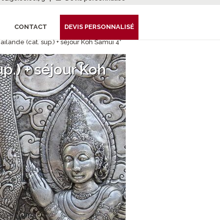
CONTACT
DEVIS PERSONNALISÉ
ilande (cat. sup.) + séjour Koh Samui 4*
p.) + séjour Koh