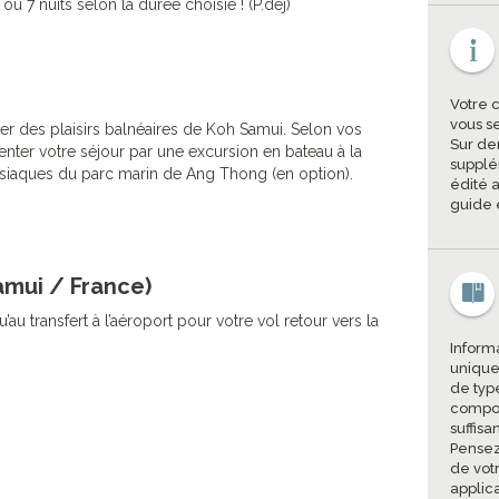
u 7 nuits selon la durée choisie ! (P.déj)
Votre 
vous s
ter des plaisirs balnéaires de Koh Samui. Selon vos
Sur de
enter votre séjour par une excursion en bateau à la
supplé
isiaques du parc marin de Ang Thong (en option).
édité a
guide 
Samui / France)
’au transfert à l’aéroport pour votre vol retour vers la
Informa
unique
de type
compor
suffisa
Pensez
de vot
applic