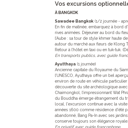
Vos excursions optionnell
À BANGKOK
Sawadee Bangkok
(1/2 journée - apr
En fin de matinée, embarquez à bord d’u
rives animées. Déjeuner au bord du fleu
l’Aube : sa tour de style khmer haute de
autour du marché aux fleurs de Klong T
Retour à l’hôtel en taxi ou en tuk-tuk. (Dé
En transports publics, avec guide fran
Ayutthaya
(1 journée)
Ancienne capitale du Royaume du Siam,
l’UNESCO, Ayuthaya offre un bel aperçu
environ de route en véhicule particulie
découverte du site archéologique avec 
Chaimongkol, l’impressionnant Wat Phra
du Bouddha émerge étrangement du tron
local, l'excursion continue avec la visit
années 1600 comme résidence d'été pou
abandonné, Bang Pa-In avec ses jardins
conserve toujours son élégance royale. 
En privatif avec guide francophone