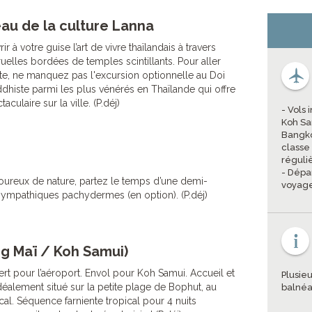
au de la culture Lanna
 à votre guise l’art de vivre thaïlandais à travers
ruelles bordées de temples scintillants. Pour aller
te, ne manquez pas l'excursion optionnelle au Doi
dhiste parmi les plus vénérés en Thaïlande qui offre
ulaire sur la ville. (P.déj)
- Vols
Koh Sa
Bangko
class
réguli
- Dépa
oureux de nature, partez le temps d’une demi-
voyage
sympathiques pachydermes (en option). (P.déj)
ng Maï / Koh Samui)
ert pour l’aéroport. Envol pour Koh Samui. Accueil et
Plusieu
 idéalement situé sur la petite plage de Bophut, au
balnéa
ical. Séquence farniente tropical pour 4 nuits