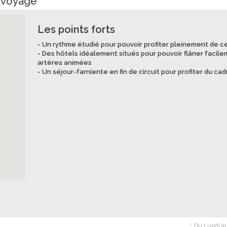
e voyage
Les points forts
- Un rythme étudié pour pouvoir profiter pleinement de c
- Des hôtels idéalement situés pour pouvoir flâner facile
artères animées
- Un séjour-farniente en fin de circuit pour profiter du 
* Du Lundi au