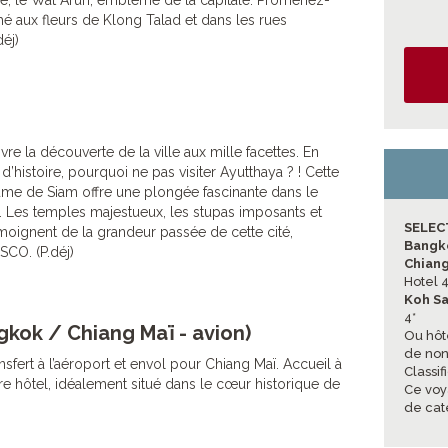
be, le Wat Arun, emblème de la capitale. Promenez-
é aux fleurs de Klong Talad et dans les rues
éj)
re la découverte de la ville aux mille facettes. En
d’histoire, pourquoi ne pas visiter Ayutthaya ? ! Cette
ume de Siam offre une plongée fascinante dans le
. Les temples majestueux, les stupas imposants et
SELEC
moignent de la grandeur passée de cette cité,
Bangk
SCO. (P.déj)
Chiang
Hotel 4
Koh S
4*
kok / Chiang Maï - avion)
Ou hôt
de non 
ansfert à l’aéroport et envol pour Chiang Maï. Accueil à
Classif
votre hôtel, idéalement situé dans le cœur historique de
Ce voy
de ca