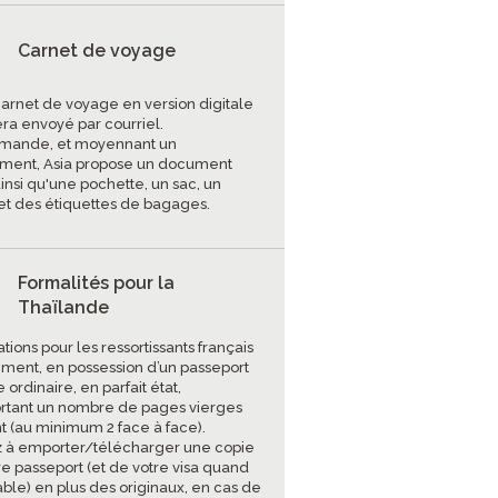
Carnet de voyage
carnet de voyage en version digitale
era envoyé par courriel.
mande, et moyennant un
ment, Asia propose un document
insi qu'une pochette, un sac, un
et des étiquettes de bagages.
Formalités pour la
Thaïlande
tions pour les ressortissants français
ment, en possession d’un passeport
 ordinaire, en parfait état,
tant un nombre de pages vierges
nt (au minimum 2 face à face).
 à emporter/télécharger une copie
re passeport (et de votre visa quand
able) en plus des originaux, en cas de