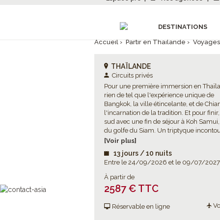
DESTINATIONS
Accueil
›
Partir en Thaïlande
›
Voyages
THAÏLANDE
Circuits privés
Pour une première immersion en Thaïl
rien de tel que l'expérience unique de
Bangkok, la ville étincelante, et de Chia
l'incarnation de la tradition. Et pour finir
sud avec une fin de séjour à Koh Samui, 
du golfe du Siam. Un triptyque inconto
pour plonger dans les charmes envoûta
[Voir plus]
ce merveilleux pays ! Et pour enrichir c
13 jours / 10 nuits
cocktail-découverte, de nombreuses
Entre le 24/09/2026 et le 09/07/2027
excursions optionnelles à choisir selon 
envies !
À partir de
2587 € TTC
Vo
Réservable en ligne