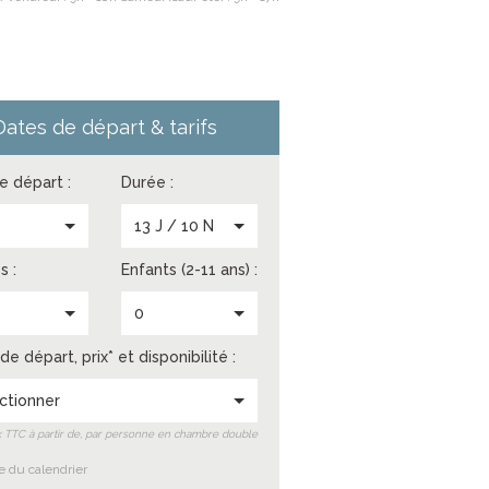
Dates de départ & tarifs
de départ :
Durée :
s
13 J / 10 N
s :
Enfants (2-11 ans) :
0
de départ, prix* et disponibilité :
ctionner
ix TTC à partir de, par personne en chambre double
 du calendrier