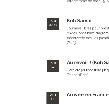
(programme de base), 5, 6 o
Koh Samui
JOUR
9 À 11
Journées libres pour profi
envies, possibilité d’agrém
découverte des îles parad
(P.déj)
Au revoir ! (Koh 
JOUR
12
Dernière journée libre jusqu
France. (P.déj)
Arrivée en France
JOUR
13