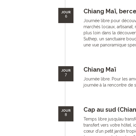
Chiang Maï, berce
JOUR
6
Journée libre pour découvrir
marchés locaux, artisanat, 
plus loin dans la découver
Suthep, un sanctuaire boud
une vue panoramique spectac
Chiang Maï
JOUR
7
Journée libre. Pour les am
journée à la rencontre de 
Cap au sud (Chia
JOUR
8
Temps libre jusqu’au transf
transfert vers votre hôtel,
cœur d’un petit jardin trop