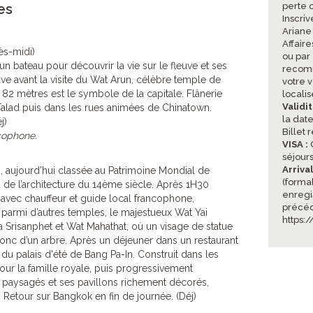
es
perte 
Inscriv
Ariane
Affair
ès-midi)
ou par
n bateau pour découvrir la vie sur le fleuve et ses
recomm
ve avant la visite du Wat Arun, célèbre temple de
votre v
 82 mètres est le symbole de la capitale. Flânerie
locali
Validi
alad puis dans les rues animées de Chinatown.
la date
j)
Billet 
cophone.
VISA :
O
séjours
Arriva
 aujourd’hui classée au Patrimoine Mondial de
(formal
 de l’architecture du 14ème siècle. Après 1H30
enregi
r avec chauffeur et guide local francophone,
précéd
parmi d’autres temples, le majestueux Wat Yai
https:
 Srisanphet et Wat Mahathat, où un visage de statue
c d’un arbre. Après un déjeuner dans un restaurant
e du palais d'été de Bang Pa-In. Construit dans les
r la famille royale, puis progressivement
 paysagés et ses pavillons richement décorés,
Retour sur Bangkok en fin de journée. (Déj)