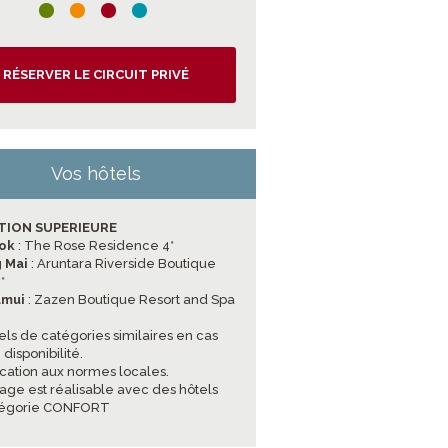
RÉSERVER LE CIRCUIT PRIVÉ
Vos hôtels
TION SUPERIEURE
ok
: The Rose Residence 4*
 Mai
: Aruntara Riverside Boutique
*
amui
: Zazen Boutique Resort and Spa
els de catégories similaires en cas
disponibilité.
ication aux normes locales.
age est réalisable avec des hôtels
tégorie CONFORT