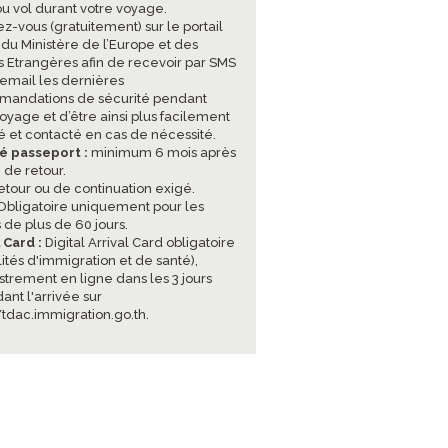
ou vol durant votre voyage.
ez-vous (gratuitement) sur le portail
 du Ministère de l’Europe et des
es Etrangères afin de recevoir par SMS
 email les dernières
andations de sécurité pendant
oyage et d’être ainsi plus facilement
sé et contacté en cas de nécessité.
té passeport :
minimum 6 mois après
 de retour.
retour ou de continuation exigé.
bligatoire uniquement pour les
 de plus de 60 jours.
l Card :
Digital Arrival Card obligatoire
ités d'immigration et de santé),
strement en ligne dans les 3 jours
ant l'arrivée sur
//tdac.immigration.go.th
.