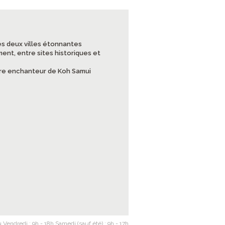
es deux villes étonnantes
ment, entre sites historiques et
cadre enchanteur de Koh Samui
 Vendredi : 9h - 18h Samedi (sauf été) : 9h - 17h