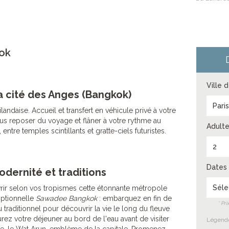
ok
Ville 
a cité des Anges (Bangkok)
Pari
ïlandaise. Accueil et transfert en véhicule privé à votre
us reposer du voyage et flâner à votre rythme au
Adulte
 entre temples scintillants et gratte-ciels futuristes.
2
Dates 
dernité et traditions
Séle
rir selon vos tropismes cette étonnante métropole
optionnelle
Sawadee Bangkok
: embarquez en fin de
* Pr
traditionnel pour découvrir la vie le long du fleuve
rez votre déjeuner au bord de l'eau avant de visiter
Légende