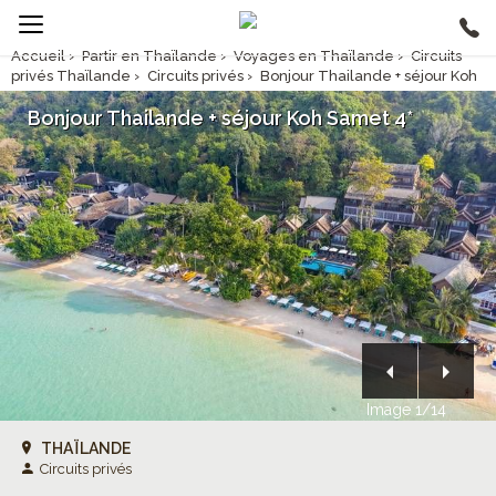
Accueil
›
Partir en Thaïlande
›
Voyages en Thaïlande
›
Circuits
privés Thaïlande
›
Circuits privés
›
Bonjour Thailande + séjour Koh
Samet 4*
Bonjour Thailande + séjour Koh Samet 4*
Image 1/14
THAÏLANDE
Circuits privés