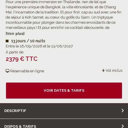
Pour une première immersion en Thaïlande, rien de tel que
l'expérience unique de Bangkok, la ville étincelante, et de Chiang
Maï, l'incarnation de la tradition. Et pour finir, cap au sud avec une fin
de séjour à Koh Samet, au cœur du golfe du Siam. Un triptyque
incontournable pour plonger dans les charmes envoûtants de ce
merveilleux pays ! Et pour enrichir ce cocktail-découverte, de
nombreuses excursions optionnelles à choisir selon vos envies !
[Voir plus]
13 jours / 10 nuits
Entre le 16/09/2026 et le 13/06/2027
À partir de
2379 € TTC
Vol inclus
Réservable en ligne
VOIR DATES & TARIFS
DESCRIPTIF
DISPOS & TARIFS