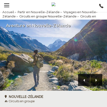
Accueil
›
Partir en Nouvelle-Zélande
›
Voyages en Nouvelle-
Zélande
›
Circuits en groupe Nouvelle-Zélande
›
Circuits en
groupe
›
Aventure en Nouvelle-Zélande
Aventure en Nouvelle-Zélande
Image 1/7
NOUVELLE-ZÉLANDE
Circuits en groupe