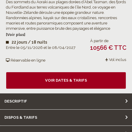
Des sommets du Aoraki aux plages dorées d’Abel Tasman, des fjords
du Fiordland aux terres volcaniques de l’île Nord, ce voyage en
Nouvelle-Zélande déroule une épopée grandeur nature.
Randonnées alpines, kayak sur des eaux cristallines, rencontres
maories et routes panoramiques composent une aventure
immersive, entre puissance brute des paysages et élégance
d’expériences soigneusement choisies.
[Voir plus]
À partir de
22 jours / 18 nuits
10566 € TTC
Entre le 05/11/2026 et le 08/04/2027
Vol inclus
Réservable en ligne
VOIR DATES & TARIFS
DESCRIPTIF
DISPOS & TARIFS