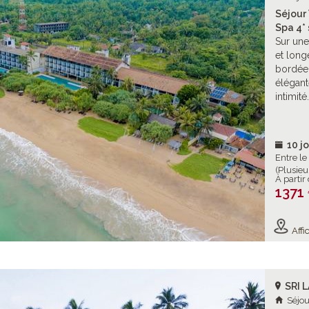
Séjour
Spa 4* 
Sur une
et long
bordée 
élégant
intimité.
10 jo
Entre l
(Plusieu
À partir
1371
Affic
SRI 
Séjou