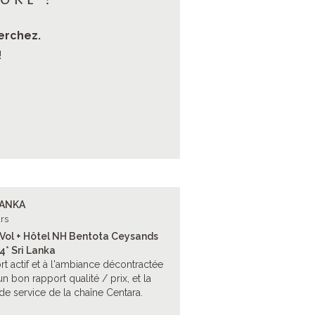
ure ?
erchez.
!
LANKA
rs
 Vol + Hôtel NH Bentota Ceysands
4* Sri Lanka
rt actif et à l'ambiance décontractée
un bon rapport qualité / prix, et la
 de service de la chaîne Centara.