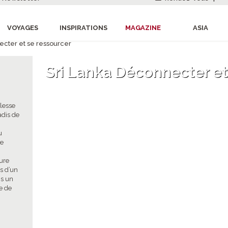
VOYAGES
INSPIRATIONS
MAGAZINE
ASIA
ecter et se ressourcer
Sri Lanka Déconnecter et
llesse
adis de
u
re
ture
es d’un
ns un
e de
.