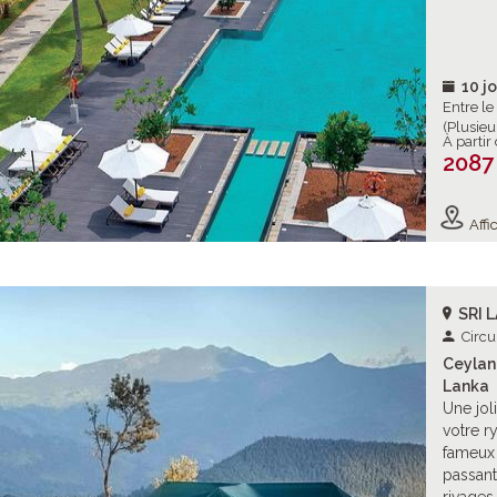
10 jo
Entre l
(Plusieu
À partir
2087
Affic
SRI 
Circu
Ceylan 
Lanka
Une jol
votre r
fameux 
passant