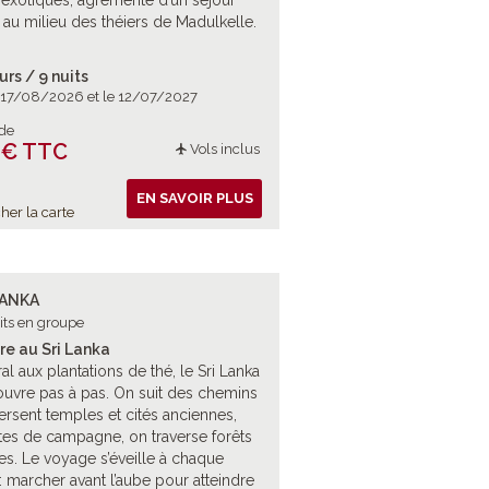
 exotiques, agrémenté d’un séjour
l au milieu des théiers de Madulkelle.
urs / 9 nuits
e 17/08/2026 et le 12/07/2027
 de
 € TTC
Vols inclus
EN SAVOIR PLUS
her la carte
LANKA
its en groupe
re au Sri Lanka
ral aux plantations de thé, le Sri Lanka
uvre pas à pas. On suit des chemins
versent temples et cités anciennes,
tes de campagne, on traverse forêts
ères. Le voyage s’éveille à chaque
?: marcher avant l’aube pour atteindre