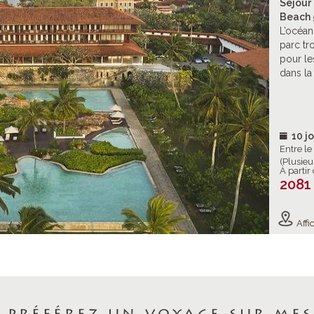
Séjour
Beach 5
L’océan
parc tro
pour le
dans la
10 jo
Entre l
(Plusieu
À partir
2081
Affic