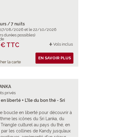
urs / 7 nuits
e 17/08/2026 et le 22/10/2026
rs durées possibles)
 de
 € TTC
Vols inclus
EN SAVOIR PLUS
her la carte
LANKA
its privés
en liberté + L'Ile du bon thé - Sri
ie boucle en liberté pour découvrir à
ythme les icônes du Sri Lanka, du
Triangle culturel au pays du thé, en
 par les collines de Kandy jusqu’aux