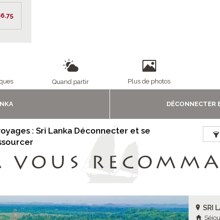
6.75
iques
Plus de photos
Quand partir
ANKA
DÉCONNECTER 
voyages : Sri Lanka Déconnecter et se
ssourcer
A VOUS RECOMM
SRI 
Séjou