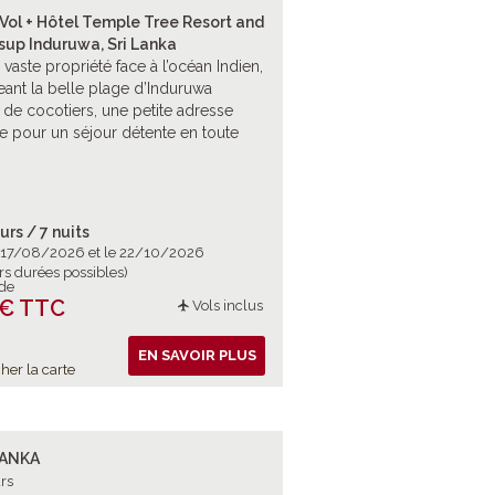
 Vol + Hôtel Temple Tree Resort and
sup Induruwa, Sri Lanka
 vaste propriété face à l’océan Indien,
eant la belle plage d’Induruwa
de cocotiers, une petite adresse
e pour un séjour détente en toute
urs / 7 nuits
e 17/08/2026 et le 22/10/2026
rs durées possibles)
 de
 € TTC
Vols inclus
EN SAVOIR PLUS
her la carte
LANKA
rs