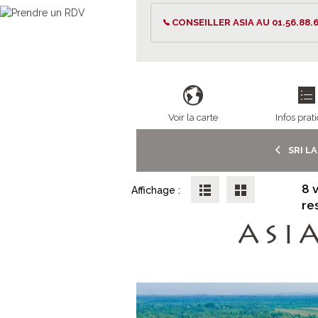
CONSEILLER ASIA AU 01.56.88.6
Voir la carte
Infos prat
SRI L
8 
Affichage :
re
ASI