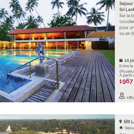
Séjour 
Sri Lan
Sur la 
cocotie
pour un
ou en f
10 jo
Entre l
(Plusieu
À partir
1967
Affic
SRI 
Séjou