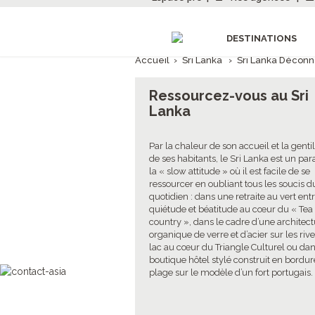
DESTINATIONS
Accueil
›
Sri Lanka
›
Sri Lanka Déconn
Ressourcez-vous au Sri
Lanka
Par la chaleur de son accueil et la genti
de ses habitants, le Sri Lanka est un par
la « slow attitude » où il est facile de se
ressourcer en oubliant tous les soucis d
quotidien : dans une retraite au vert ent
quiétude et béatitude au cœur du « Tea
country », dans le cadre d’une architec
organique de verre et d’acier sur les riv
lac au cœur du Triangle Culturel ou da
boutique hôtel stylé construit en bordur
plage sur le modèle d’un fort portugais