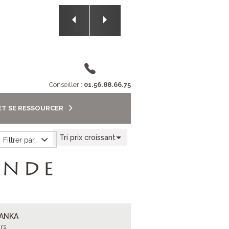
2/5
Conseiller :
01.56.88.66.75
ET SE RESSOURCER
Tri prix croissant
Filtrer par
ANDE
LANKA
rs