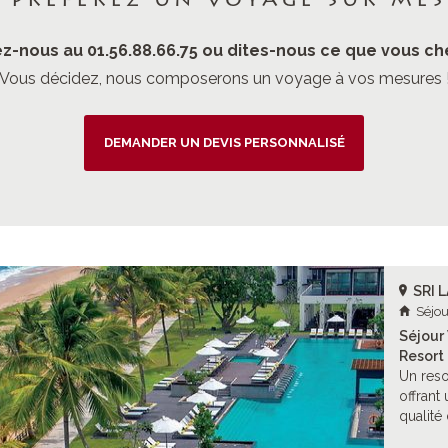
 préférez un voyage sur mes
z-nous au 01.56.88.66.75 ou dites-nous ce que vous ch
Vous décidez, nous composerons un voyage à vos mesures 
DEMANDER UN DEVIS PERSONNALISÉ
SRI 
Séjou
Séjour
Resort 
Un reso
offrant 
qualité