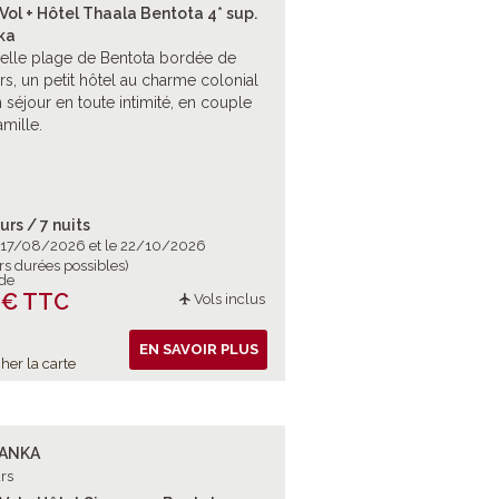
Vol + Hôtel Thaala Bentota 4* sup.
ka
belle plage de Bentota bordée de
rs, un petit hôtel au charme colonial
 séjour en toute intimité, en couple
amille.
urs / 7 nuits
e 17/08/2026 et le 22/10/2026
rs durées possibles)
 de
 € TTC
Vols inclus
EN SAVOIR PLUS
her la carte
LANKA
rs