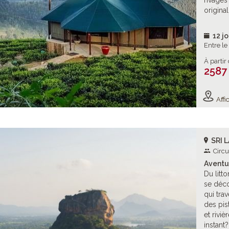
rivages
origina
12 jo
Entre l
À partir
2587
Affic
SRI 
Circu
Aventu
Du litto
se déco
qui tra
des pis
et rivi
instant