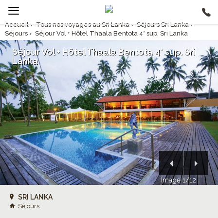
Accueil
›
Tous nos voyages au Sri Lanka
›
Séjours Sri Lanka
›
Séjours
›
Séjour Vol + Hôtel Thaala Bentota 4* sup. Sri Lanka
Séjour Vol + Hôtel Thaala Bentota 4* sup. Sri
Lanka
Image 1/12
SRI LANKA
Séjours