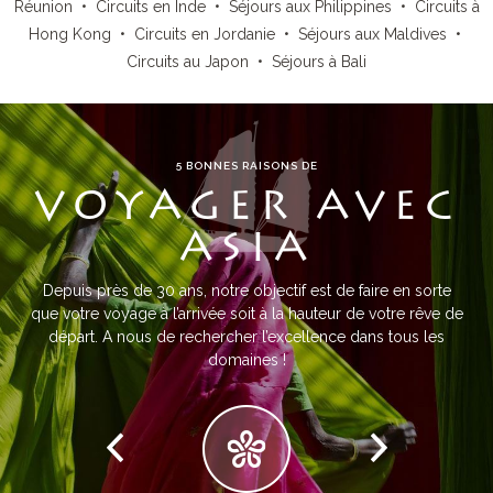
Réunion
•
Circuits en Inde
•
Séjours aux Philippines
•
Circuits à
Hong Kong
•
Circuits en Jordanie
•
Séjours aux Maldives
•
Circuits au Japon
•
Séjours à Bali
5 BONNES RAISONS DE
VOYAGER AVEC
ASIA
Depuis près de 30 ans, notre objectif est de faire en sorte
que votre voyage à l’arrivée soit à la hauteur de votre rêve de
départ. A nous de rechercher l’excellence dans tous les
domaines !