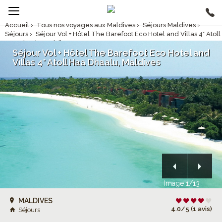
Accueil
›
Tous nos voyages aux Maldives
›
Séjours Maldives
›
Séjours
›
Séjour Vol + Hôtel The Barefoot Eco Hotel and Villas 4* Atoll
Haa Dhaalu, Maldives
Séjour Vol + Hôtel The Barefoot Eco Hotel and
Villas 4* Atoll Haa Dhaalu, Maldives
Image 1/13
MALDIVES
4.0/5 (1 avis)
Séjours