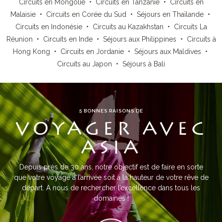
Circuits en Mongolie
•
Circuits en Tanzanie
•
Circuits en
Malaisie
•
Circuits en Corée du Sud
•
Séjours en Thaïlande
•
Circuits en Indonésie
•
Circuits au Kazakhstan
•
Circuits La
Réunion
•
Circuits en Inde
•
Séjours aux Philippines
•
Circuits à
Hong Kong
•
Circuits en Jordanie
•
Séjours aux Maldives
•
Circuits au Japon
•
Séjours à Bali
5 BONNES RAISONS DE
VOYAGER AVEC
ASIA
Depuis près de 30 ans, notre objectif est de faire en sorte
que votre voyage à l’arrivée soit à la hauteur de votre rêve de
départ. A nous de rechercher l’excellence dans tous les
domaines !