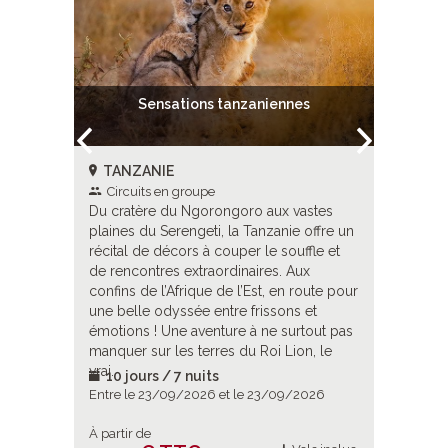
Sensations tanzaniennes
TANZANIE
TANZA
Circuits en groupe
Circuit
s plus
Du cratère du Ngorongoro aux vastes
Une merv
s,
plaines du Serengeti, la Tanzanie offre un
beaux pa
»,
récital de décors à couper le souffle et
royaumes
e de
de rencontres extraordinaires. Aux
enrichie 
t de
confins de l’Afrique de l’Est, en route pour
Grumeti,
ant dans
une belle odyssée entre frissons et
villages 
, un
émotions ! Une aventure à ne surtout pas
des camp
manquer sur les terres du Roi Lion, le
coup de 
vrai.
10 jours / 7 nuits
10 jou
2026
Entre le 23/09/2026 et le 23/09/2026
Entre le 
À partir de
À partir d