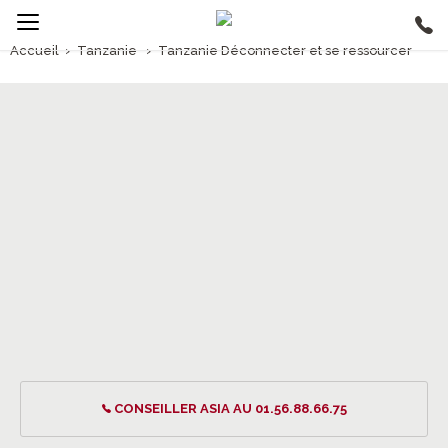
Accueil
›
Tanzanie
›
Tanzanie Déconnecter et se ressourcer
2/5
Tanzanie Déconnecter et se ressourcer
CONSEILLER ASIA AU 01.56.88.66.75