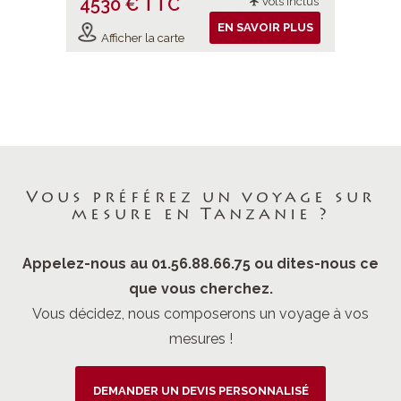
4530 € TTC
6298 
ols inclus
Vols inclus
IR PLUS
EN SAVOIR PLUS
Afficher la carte
Affiche
Vous préférez un voyage sur
mesure en Tanzanie ?
Appelez-nous au 01.56.88.66.75 ou dites-nous ce
que vous cherchez.
Vous décidez, nous composerons un voyage à vos
mesures !
DEMANDER UN DEVIS PERSONNALISÉ