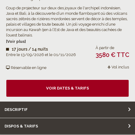
Coup de projecteur sur deux des joyaux de l'archipel indonésien,
Java et Bali, à la découverte d’un monde flamboyant où des volcans
sacrés zébrés de rizières mordorées servent de décor à des temples,
palais et villages de toute beauté. Un joli voyage enrichi d’une
incursion au Kawah Ijen à l’Est de Java et des beautés cachées de
l’ouest balinais.
[Voir plus]
À partir de
17 jours / 14 nuits
3580 € TTC
Entre le 13/09/2026 et le 01/11/2026
Vol inclus
Réservable en ligne
VOIR DATES & TARIFS
DESCRIPTIF
DISPOS & TARIFS