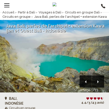
Accueil
›
Partir à Bali
›
Voyages à Bali
›
Circuits en groupe Bali
›
Circuits en groupe
›
Java Bali, perles de l'archipel + extension Kawa
Ijen et Ouest Bali - Indonésie
Java Bali, perles de l'archipel + extension Kawa
Ijen et Ouest Bali - Indonésie
Image 1/13
BALI,
4.4/5 (43 avis)
INDONÉSIE
Circuits en groupe