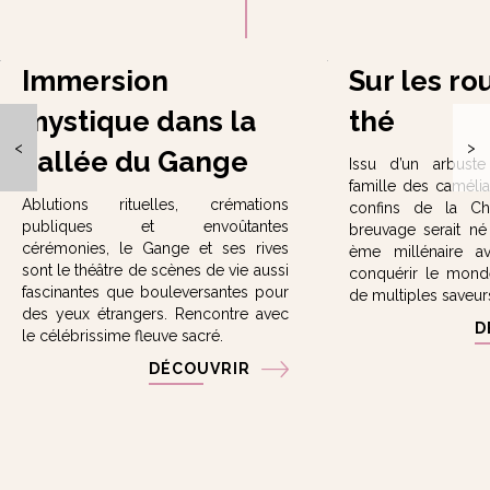
Immersion
Sur les ro
mystique dans la
thé
<
>
vallée du Gange
Issu d’un arbust
famille des caméli
Ablutions rituelles, crémations
confins de la Ch
publiques et envoûtantes
breuvage serait né
cérémonies, le Gange et ses rives
ème millénaire a
sont le théâtre de scènes de vie aussi
conquérir le monde
fascinantes que bouleversantes pour
de multiples saveur
des yeux étrangers. Rencontre avec
D
le célébrissime fleuve sacré.
DÉCOUVRIR