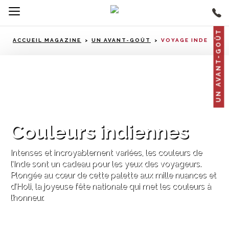
UN AVANT-GOÛT
ACCUEIL MAGAZINE
UN AVANT-GOÛT
VOYAGE INDE
Inde
Couleurs indiennes
Intenses et incroyablement variées, les couleurs de
l’Inde sont un cadeau pour les yeux des voyageurs.
Plongée au cœur de cette palette aux mille nuances et
d’Holi, la joyeuse fête nationale qui met les couleurs à
l’honneur.